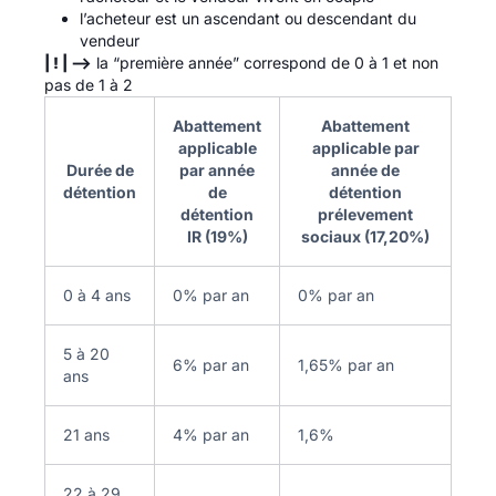
l’acheteur est un ascendant ou descendant du
vendeur
| ! | -->
la “première année” correspond de 0 à 1 et non
pas de 1 à 2
Abattement
Abattement
applicable
applicable par
Durée de
par année
année de
détention
de
détention
détention
prélevement
IR (19%)
sociaux (17,20%)
0 à 4 ans
0% par an
0% par an
5 à 20
6% par an
1,65% par an
ans
21 ans
4% par an
1,6%
22 à 29