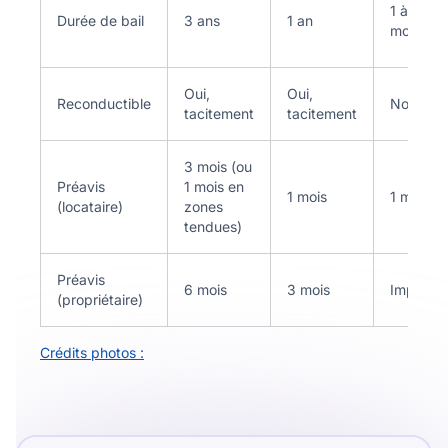
1 à 10
Durée de bail
3 ans
1 an
mois
Oui,
Oui,
Reconductible
Non
tacitement
tacitement
3 mois (ou
Préavis
1 mois en
1 mois
1 mois
(locataire)
zones
tendues)
Préavis
6 mois
3 mois
Impossib
(propriétaire)
Crédits photos :