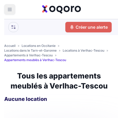
ma recherche
Créer une alerte
Votre
Fermer
recherche
Accueil
»
Locations en Occitanie
»
Locations dans le Tarn-et-Garonne
»
Locations à Verlhac-Tescou
»
Que recherchez-vous ?
Appartements à Verlhac-Tescou
»
Appartements meublés à Verlhac-Tescou
Logement entier
Tous les appartements
Colocation
Coliving
meublés à Verlhac-Tescou
Résidence étudiante
Aucune location
Meublé ?