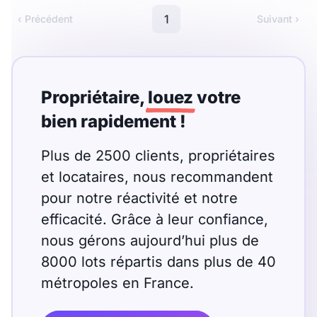
Meublé
Non meublé
1
‹ Précédent
Suivant ›
Montant du loyer
€
Propriétaire,
louez
votre
€
bien rapidement !
Plus de 2500 clients, propriétaires
Nombre de pièces
et locataires, nous recommandent
Studio
T1
T1 bis
pour notre réactivité et notre
efficacité. Grâce à leur confiance,
T2
T3
T4
T5
nous gérons aujourd’hui plus de
T6
T7
T8
T9
8000 lots répartis dans plus de 40
métropoles en France.
T10
T11
T12