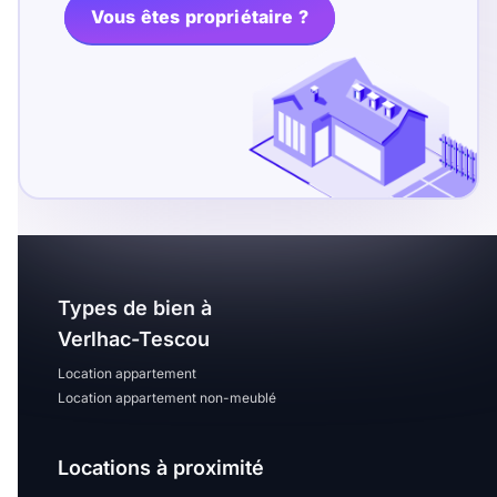
T13
T14
T15
Vous êtes propriétaire ?
T16
Superficie
m2
m2
Nombre de chambres
Types de bien à
disponibles
Verlhac-Tescou
chambres
Location appartement
disponibles
Location appartement non-meublé
Espaces additionnels
Locations à proximité