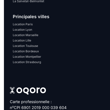
Sélectionner...
La Salvetat-Belmontet
Principales villes
Équipements des parties
communes
Location Paris
Location Lyon
Location Marseille
Ascenseur
Gardien
Location Lille
Location Toulouse
Local à vélo
Location Bordeaux
Location Montpellier
Location Strasbourg
Disponible à partir du
Promotions
Carte professionnelle :
Mettre en avant les
promotions sur honoraires
o
n
CPI 6901 2019 000 039 604