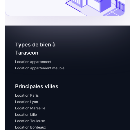
Sélectionner...
Équipements des parties
communes
Ascenseur
Gardien
Types de bien à
Tarascon
Local à vélo
Location appartement
Location appartement meublé
Disponible à partir du
Principales villes
Location Paris
Location Lyon
Promotions
Location Marseille
Location Lille
Mettre en avant les
Location Toulouse
promotions sur honoraires
Location Bordeaux