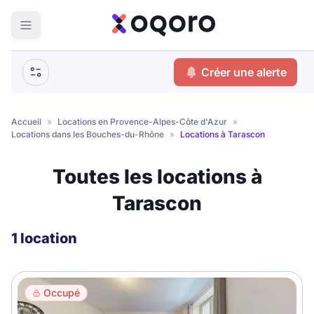
ma recherche
Créer une alerte
Votre
Fermer
recherche
Accueil
»
Locations en Provence-Alpes-Côte d'Azur
»
Locations dans les Bouches-du-Rhône
»
Locations à Tarascon
Que recherchez-vous ?
Toutes les locations à
Logement entier
Tarascon
Colocation
Coliving
Résidence étudiante
1 location
Meublé ?
Occupé