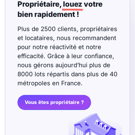
T13
T14
T15
Propriétaire,
louez
votre
bien rapidement !
T16
Plus de 2500 clients, propriétaires
Superficie
et locataires, nous recommandent
pour notre réactivité et notre
m2
efficacité. Grâce à leur confiance,
m2
nous gérons aujourd’hui plus de
8000 lots répartis dans plus de 40
Nombre de chambres
métropoles en France.
disponibles
chambres
Vous êtes propriétaire ?
disponibles
Espaces additionnels