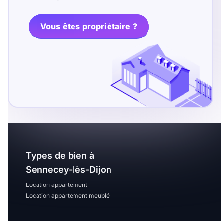
T13
T14
T15
T16
Vous êtes propriétaire ?
Superficie
m2
m2
Nombre de chambres
disponibles
Types de bien à
chambres
Sennecey-lès-Dijon
disponibles
Location appartement
Location appartement meublé
Espaces additionnels