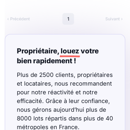
Meublé
Non meublé
1
‹ Précédent
Suivant ›
Montant du loyer
€
€
Propriétaire,
louez
votre
bien rapidement !
Nombre de pièces
Plus de 2500 clients, propriétaires
Studio
T1
T1 bis
et locataires, nous recommandent
T2
pour notre réactivité et notre
T3
T4
T5
efficacité. Grâce à leur confiance,
T6
T7
T8
T9
nous gérons aujourd’hui plus de
T10
T11
T12
8000 lots répartis dans plus de 40
métropoles en France.