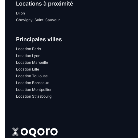
Sélectionner...
Locations à proximité
Dijon
Chevigny-Saint-Sauveur
Équipements des parties
communes
Principales villes
Ascenseur
Gardien
Location Paris
Location Lyon
Local à vélo
Location Marseille
Location Lille
Location Toulouse
Disponible à partir du
Location Bordeaux
Location Montpellier
Location Strasbourg
Promotions
Mettre en avant les
promotions sur honoraires