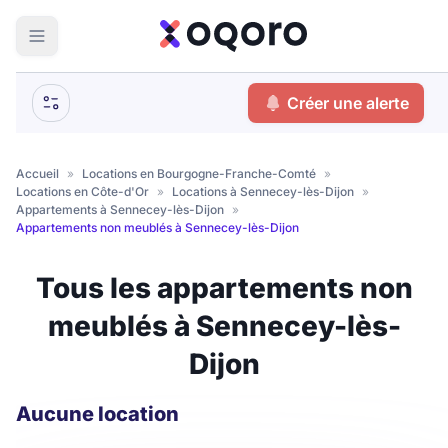
ma recherche
Créer une alerte
Votre
Fermer
recherche
Accueil
»
Locations en Bourgogne-Franche-Comté
»
Locations en Côte-d'Or
»
Locations à Sennecey-lès-Dijon
»
Que recherchez-vous ?
Appartements à Sennecey-lès-Dijon
»
Appartements non meublés à Sennecey-lès-Dijon
Logement entier
Tous les appartements non
Colocation
Coliving
meublés à Sennecey-lès-
Résidence étudiante
Dijon
Meublé ?
Aucune location