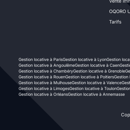
Vente imm
Sélectionner...
OQORO U
Tarifs
Équipements des parties
communes
Ascenseur
Gardien
Gestion locative à Paris
Gestion locative à Lyon
Gestion locat
Local à vélo
Gestion locative à Angoulême
Gestion locative à Caen
Gesti
Gestion locative à Chambéry
Gestion locative à Grenoble
Ge
Gestion locative à Rouen
Gestion locative à Poitiers
Gestion 
Disponible à partir du
Gestion locative à Mulhouse
Gestion locative à Valence
Gest
Gestion locative à Limoges
Gestion locative à Toulon
Gestion
Gestion locative à Orléans
Gestion locative à Annemasse
Cop
Promotions
Mettre en avant les