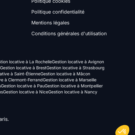
Politique cookies
Politique confidentialité
Mentions légales
Conditions générales d'utilisation
tion locative à La Rochelle
Gestion locative à Avignon
Gestion locative à Brest
Gestion locative à Strasbourg
ative à Saint-Étienne
Gestion locative à Mâcon
ive à Clermont-Ferrand
Gestion locative à Marseille
s
Gestion locative à Pau
Gestion locative à Montpellier
ns
Gestion locative à Nice
Gestion locative à Nancy
ris.
Axeptio consent
Plateforme de Gestion du Consentement : Personnalisez vos Options
Notre plateforme vous permet d'adapter et de gérer vos paramètres de