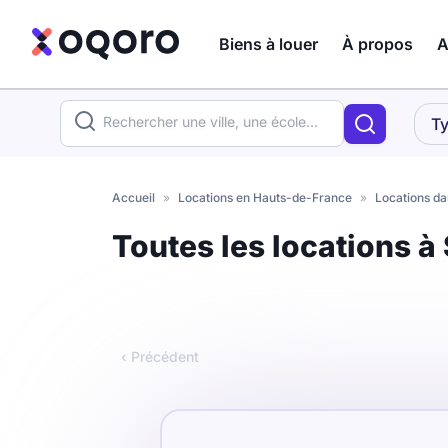
Biens à louer
À propos
A
ma recherche
Ty
Votre
Fermer
recherche
Accueil
»
Locations en Hauts-de-France
»
Locations da
Que recherchez-vous ?
Toutes les locations à
Logement entier
Colocation
Coliving
‹ Précédent
Résidence étudiante
Meublé ?