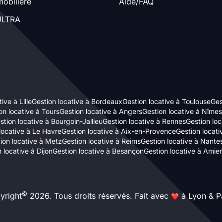
obilière
Aide/FAQ
LTRA
ive à Lille
Gestion locative à Bordeaux
Gestion locative à Toulouse
Ges
on locative à Tours
Gestion locative à Angers
Gestion locative à Nîmes
stion locative à Bourgoin-Jallieu
Gestion locative à Rennes
Gestion loc
locative à Le Havre
Gestion locative à Aix-en-Provence
Gestion locat
ion locative à Metz
Gestion locative à Reims
Gestion locative à Nante
 locative à Dijon
Gestion locative à Besançon
Gestion locative à Amie
©
yright
2026. Tous droits réservés. Fait avec
à Lyon & Pa