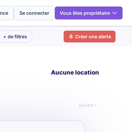
ence
Se connecter
Vous êtes propriétaire
+ de filtres
Créer une alerte
Aucune location
Suivant ›