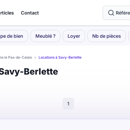
rticles
Contact
Référ
pe de bien
Meublé ?
Loyer
Nb de pièces
ns le Pas-de-Calais
»
Locations à Savy-Berlette
 Savy-Berlette
1