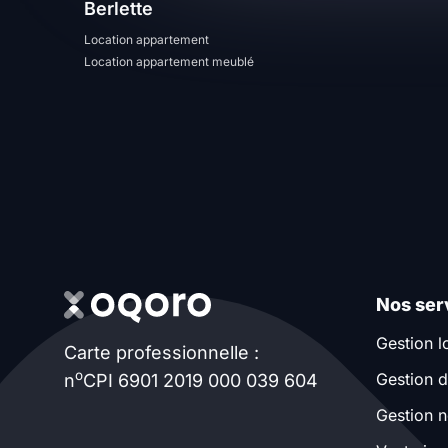
Berlette
T13
T14
T15
Location appartement
Location appartement meublé
T16
Superficie
m2
m2
Nombre de chambres
Nos ser
disponibles
Gestion l
Carte professionnelle :
chambres
o
Gestion d
n
CPI 6901 2019 000 039 604
disponibles
Gestion n
Espaces additionnels