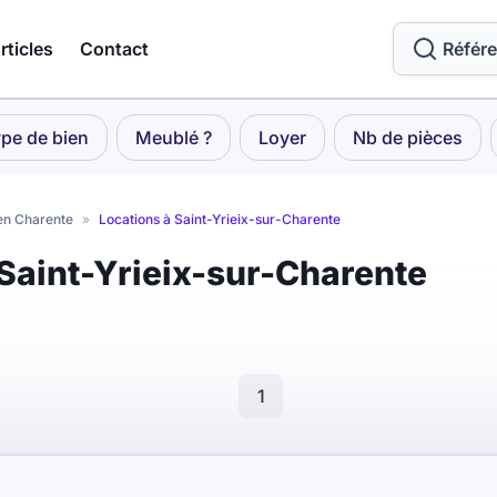
rticles
Contact
Référ
pe de bien
Meublé ?
Loyer
Nb de pièces
en Charente
»
Locations à Saint-Yrieix-sur-Charente
 Saint-Yrieix-sur-Charente
1