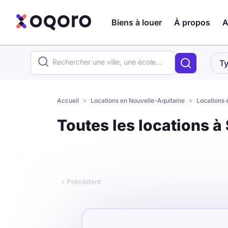
Biens à louer
À propos
A
ma recherche
Ty
Votre
Fermer
recherche
Accueil
»
Locations en Nouvelle-Aquitaine
»
Locations 
Que recherchez-vous ?
Toutes les locations à
Logement entier
Colocation
Coliving
‹ Précédent
Résidence étudiante
Meublé ?