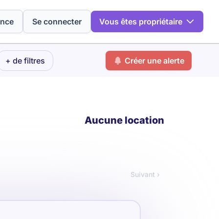
ence
Se connecter
Vous êtes propriétaire
+ de filtres
Créer une alerte
Aucune location
Suivant ›