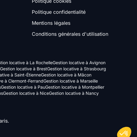
Politique cookies
Politique confidentialité
Mentions légales
Conditions générales d'utilisation
tion locative à La Rochelle
Gestion locative à Avignon
Gestion locative à Brest
Gestion locative à Strasbourg
ative à Saint-Étienne
Gestion locative à Mâcon
ive à Clermont-Ferrand
Gestion locative à Marseille
s
Gestion locative à Pau
Gestion locative à Montpellier
ns
Gestion locative à Nice
Gestion locative à Nancy
ris.
Axeptio consent
Plateforme de Gestion du Consentement : Personnalisez vos Options
Notre plateforme vous permet d'adapter et de gérer vos paramètres de