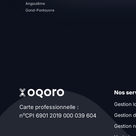
Angoulême
T13
T14
T15
Gond-Pontouvre
T16
Superficie
m2
m2
Nombre de chambres
Nos ser
disponibles
Gestion l
Carte professionnelle :
chambres
o
Gestion d
n
CPI 6901 2019 000 039 604
disponibles
Gestion n
Espaces additionnels