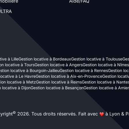
obilière
Aide/FAQ
LTRA
ive à Lille
Gestion locative à Bordeaux
Gestion locative à Toulouse
Ges
on locative à Tours
Gestion locative à Angers
Gestion locative à Nîmes
stion locative à Bourgoin-Jallieu
Gestion locative à Rennes
Gestion loc
locative à Le Havre
Gestion locative à Aix-en-Provence
Gestion locat
ion locative à Metz
Gestion locative à Reims
Gestion locative à Nante
 locative à Dijon
Gestion locative à Besançon
Gestion locative à Amie
©
yright
2026. Tous droits réservés. Fait avec
à Lyon & Pa