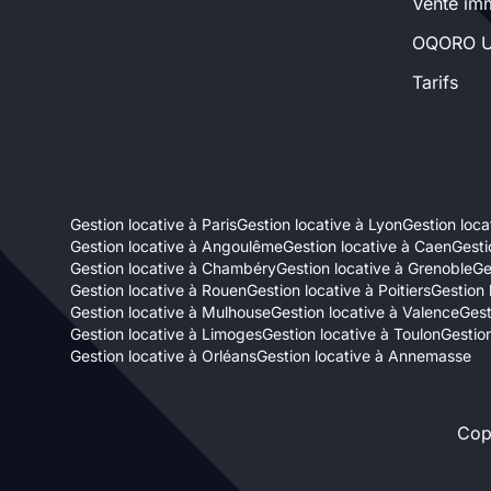
Vente imm
Sélectionner...
OQORO U
Tarifs
Équipements des parties
communes
Ascenseur
Gardien
Gestion locative à Paris
Gestion locative à Lyon
Gestion locat
Local à vélo
Gestion locative à Angoulême
Gestion locative à Caen
Gesti
Gestion locative à Chambéry
Gestion locative à Grenoble
Ge
Gestion locative à Rouen
Gestion locative à Poitiers
Gestion 
Disponible à partir du
Gestion locative à Mulhouse
Gestion locative à Valence
Gest
Gestion locative à Limoges
Gestion locative à Toulon
Gestion
Gestion locative à Orléans
Gestion locative à Annemasse
Cop
Promotions
Mettre en avant les