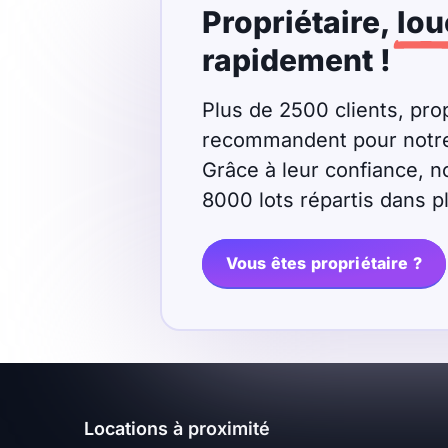
Propriétaire,
lou
Meublé
Non meublé
rapidement !
Montant du loyer
Plus de 2500 clients, prop
recommandent pour notre r
€
Grâce à leur confiance, n
€
8000 lots répartis dans 
Nombre de pièces
Vous êtes propriétaire ?
Studio
T1
T1 bis
T2
T3
T4
T5
T6
T7
T8
T9
Locations à proximité
T10
T11
T12