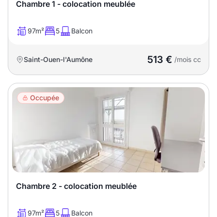
Sélectionner...
Chambre 1 - colocation meublée
97m²
5
Balcon
Équipements des parties
communes
513 €
Saint-Ouen-l'Aumône
/mois cc
Ascenseur
Gardien
Local à vélo
Occupée
Disponible à partir du
Promotions
Chambre 2 - colocation meublée
Mettre en avant les
promotions sur honoraires
97m²
5
Balcon