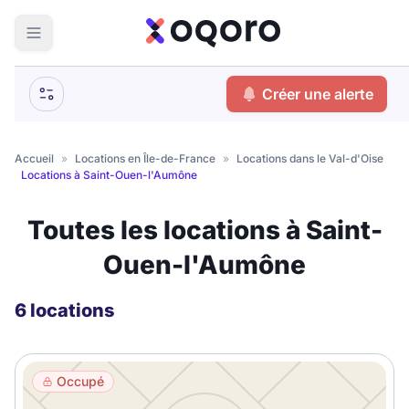
ma recherche
Créer une alerte
Votre
Fermer
recherche
Accueil
»
Locations en Île-de-France
»
Locations dans le Val-d'Oise
»
Locations à Saint-Ouen-l'Aumône
Que recherchez-vous ?
Toutes les locations à Saint-
Logement entier
Ouen-l'Aumône
Colocation
Coliving
Résidence étudiante
6 locations
Meublé ?
Occupé