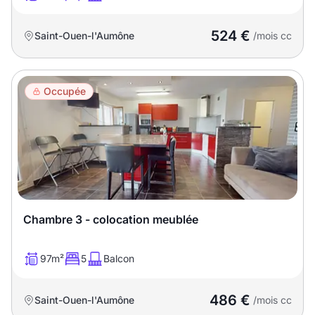
524 €
Saint-Ouen-l'Aumône
/mois cc
Occupée
Chambre 3 - colocation meublée
97m²
5
Balcon
486 €
Saint-Ouen-l'Aumône
/mois cc