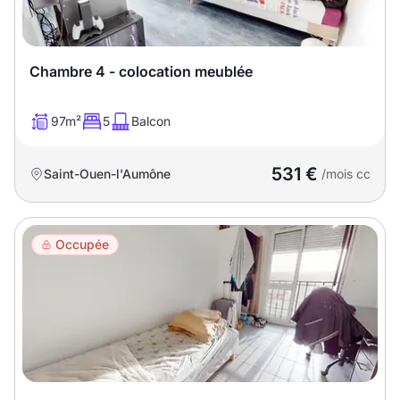
T13
T14
T15
T16
Chambre 4 - colocation meublée
Superficie
97m²
5
Balcon
m2
531 €
Saint-Ouen-l'Aumône
/mois cc
m2
Nombre de chambres
Occupée
disponibles
chambres
disponibles
Espaces additionnels