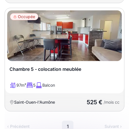
Occupée
Chambre 5 - colocation meublée
97m²
5
Balcon
525 €
Saint-Ouen-l'Aumône
/mois cc
1
‹ Précédent
Suivant ›