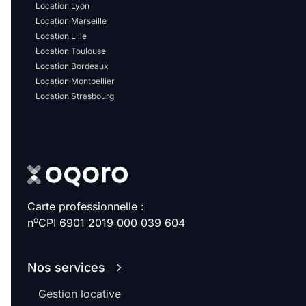
Sélectionner...
Location Lyon
Location Marseille
Location Lille
Équipements des parties
Location Toulouse
communes
Location Bordeaux
Location Montpellier
Location Strasbourg
Ascenseur
Gardien
Local à vélo
Disponible à partir du
Carte professionnelle :
o
n
CPI 6901 2019 000 039 604
Promotions
Nos services
Mettre en avant les
Gestion locative
promotions sur honoraires