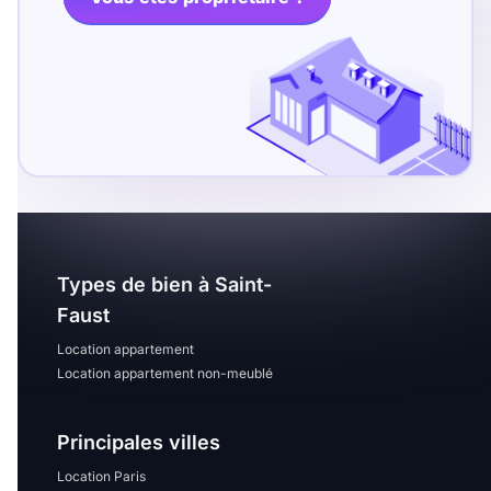
T13
T14
T15
T16
Superficie
m2
m2
Types de bien à Saint-
Nombre de chambres
Faust
disponibles
Location appartement
chambres
Location appartement non-meublé
disponibles
Principales villes
Espaces additionnels
Location Paris