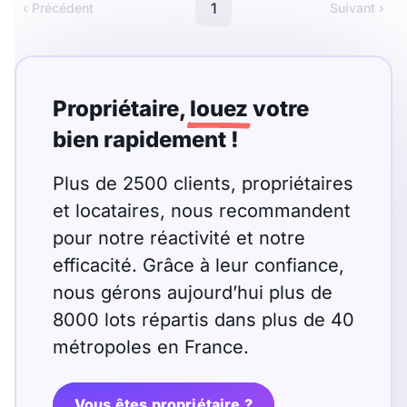
Meublé
Non meublé
1
‹ Précédent
Suivant ›
Montant du loyer
Propriétaire,
louez
votre
€
bien rapidement !
€
Plus de 2500 clients, propriétaires
Nombre de pièces
et locataires, nous recommandent
pour notre réactivité et notre
Studio
T1
T1 bis
efficacité. Grâce à leur confiance,
T2
T3
T4
T5
nous gérons aujourd’hui plus de
8000 lots répartis dans plus de 40
T6
T7
T8
T9
métropoles en France.
T10
T11
T12
Vous êtes propriétaire ?