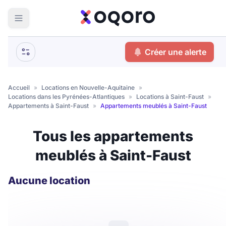
ma recherche
Créer une alerte
Votre
Fermer
recherche
Accueil
»
Locations en Nouvelle-Aquitaine
»
Locations dans les Pyrénées-Atlantiques
»
Locations à Saint-Faust
»
Que recherchez-vous ?
Appartements à Saint-Faust
»
Appartements meublés à Saint-Faust
Logement entier
Tous les appartements
Colocation
Coliving
meublés à Saint-Faust
Résidence étudiante
Aucune location
Meublé ?