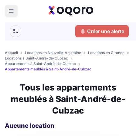
ma recherche
Créer une alerte
Votre
Fermer
recherche
Accueil
»
Locations en Nouvelle-Aquitaine
»
Locations en Gironde
»
Locations à Saint-André-de-Cubzac
»
Que recherchez-vous ?
Appartements à Saint-André-de-Cubzac
»
Appartements meublés à Saint-André-de-Cubzac
Logement entier
Tous les appartements
Colocation
Coliving
meublés à Saint-André-de-
Résidence étudiante
Cubzac
Meublé ?
Aucune location