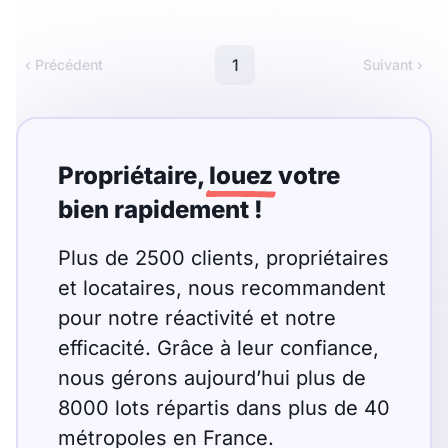
Meublé
Non meublé
1
‹ Précédent
Suivant ›
Montant du loyer
€
€
Propriétaire,
louez
votre
bien rapidement !
Nombre de pièces
Plus de 2500 clients, propriétaires
Studio
T1
T1 bis
et locataires, nous recommandent
T2
pour notre réactivité et notre
T3
T4
T5
efficacité. Grâce à leur confiance,
T6
T7
T8
T9
nous gérons aujourd’hui plus de
T10
T11
T12
8000 lots répartis dans plus de 40
métropoles en France.