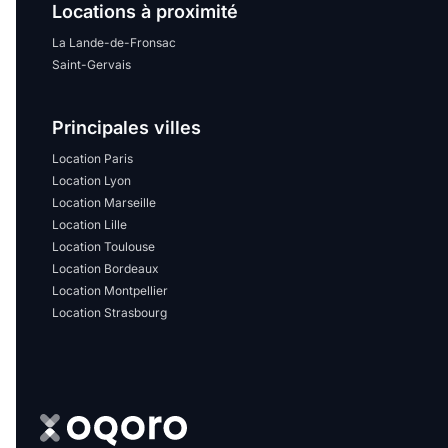
Sélectionner...
Locations à proximité
La Lande-de-Fronsac
Saint-Gervais
Équipements des parties
communes
Principales villes
Ascenseur
Gardien
Location Paris
Location Lyon
Local à vélo
Location Marseille
Location Lille
Location Toulouse
Disponible à partir du
Location Bordeaux
Location Montpellier
Location Strasbourg
Promotions
Mettre en avant les
promotions sur honoraires