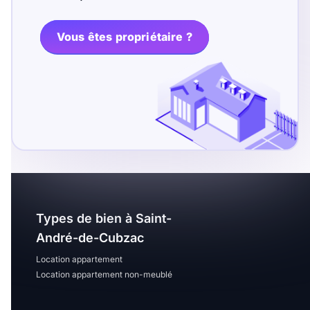
T13
T14
T15
T16
Vous êtes propriétaire ?
Superficie
m2
m2
Nombre de chambres
disponibles
Types de bien à Saint-
chambres
André-de-Cubzac
disponibles
Location appartement
Location appartement non-meublé
Espaces additionnels