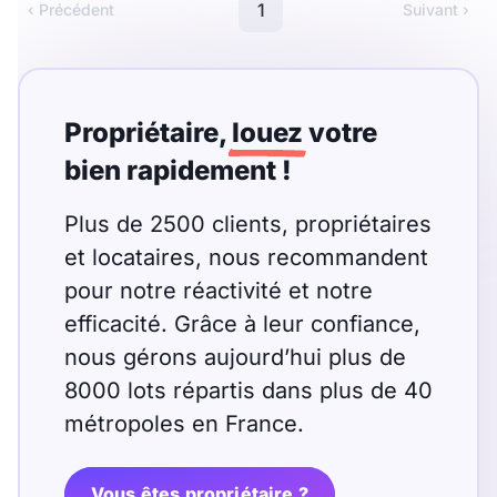
Meublé
Non meublé
1
‹ Précédent
Suivant ›
Montant du loyer
Propriétaire,
louez
votre
€
bien rapidement !
€
Plus de 2500 clients, propriétaires
Nombre de pièces
et locataires, nous recommandent
pour notre réactivité et notre
Studio
T1
T1 bis
efficacité. Grâce à leur confiance,
T2
T3
T4
T5
nous gérons aujourd’hui plus de
8000 lots répartis dans plus de 40
T6
T7
T8
T9
métropoles en France.
T10
T11
T12
Vous êtes propriétaire ?