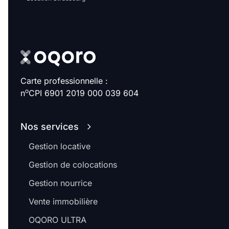
Sélectionner...
Équipements des parties
communes
Ascenseur
Gardien
Carte professionnelle :
o
n
CPI 6901 2019 000 039 604
Local à vélo
Nos services
Disponible à partir du
Gestion locative
Gestion de colocations
Gestion nourrice
Promotions
Vente immobilière
Mettre en avant les
OQORO ULTRA
promotions sur honoraires