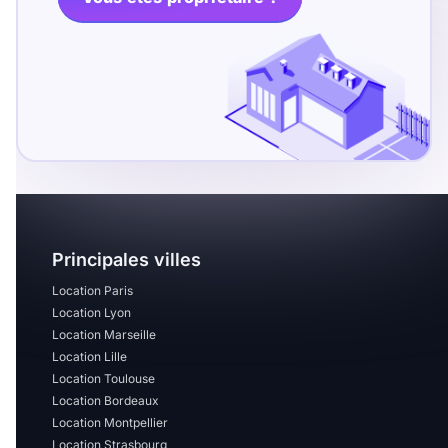
T13
T14
T15
T16
Superficie
m2
m2
Principales villes
Nombre de chambres
disponibles
Location Paris
Location Lyon
chambres
Location Marseille
disponibles
Location Lille
Location Toulouse
Location Bordeaux
Espaces additionnels
Location Montpellier
Location Strasbourg