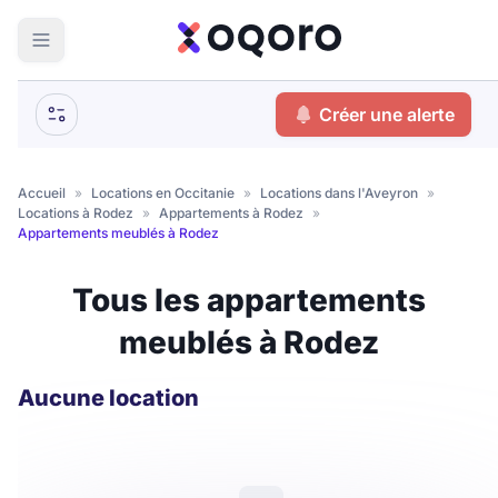
ma recherche
Créer une alerte
Votre
Fermer
recherche
Accueil
»
Locations en Occitanie
»
Locations dans l'Aveyron
»
Locations à Rodez
»
Appartements à Rodez
»
Que recherchez-vous ?
Appartements meublés à Rodez
Logement entier
Tous les appartements
Colocation
Coliving
meublés à Rodez
Résidence étudiante
Aucune location
Meublé ?