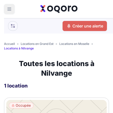
ma recherche
Créer une alerte
Votre
Fermer
recherche
Accueil
»
Locations en Grand Est
»
Locations en Moselle
»
Locations à Nilvange
Que recherchez-vous ?
Toutes les locations à
Logement entier
Nilvange
Colocation
Coliving
Résidence étudiante
1 location
Meublé ?
Occupée