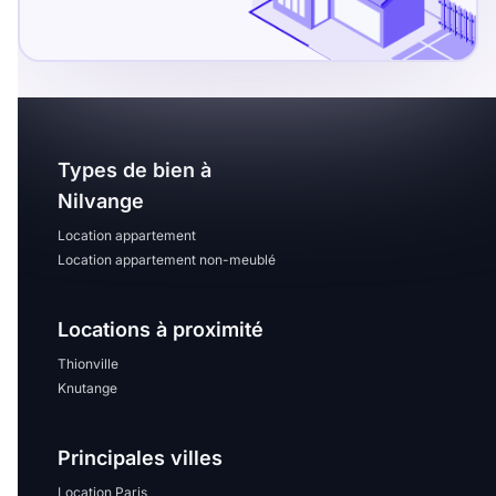
Sélectionner...
Équipements des parties
communes
Ascenseur
Gardien
Types de bien à
Nilvange
Local à vélo
Location appartement
Location appartement non-meublé
Disponible à partir du
Locations à proximité
Thionville
Knutange
Promotions
Principales villes
Mettre en avant les
promotions sur honoraires
Location Paris