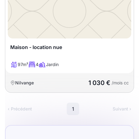
Meublé
Non meublé
Montant du loyer
€
Maison - location nue
€
97m²
4
Jardin
Nombre de pièces
1 030 €
Nilvange
/mois cc
Studio
T1
T1 bis
T2
T3
T4
T5
1
‹ Précédent
Suivant ›
T6
T7
T8
T9
T10
T11
T12