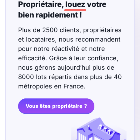
T13
T14
T15
Propriétaire,
louez
votre
bien rapidement !
T16
Plus de 2500 clients, propriétaires
Superficie
et locataires, nous recommandent
pour notre réactivité et notre
m2
efficacité. Grâce à leur confiance,
m2
nous gérons aujourd’hui plus de
8000 lots répartis dans plus de 40
Nombre de chambres
métropoles en France.
disponibles
chambres
Vous êtes propriétaire ?
disponibles
Espaces additionnels