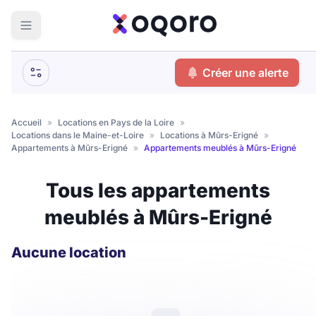
ma recherche
Créer une alerte
Votre
Fermer
recherche
Accueil
»
Locations en Pays de la Loire
»
Locations dans le Maine-et-Loire
»
Locations à Mûrs-Erigné
»
Que recherchez-vous ?
Appartements à Mûrs-Erigné
»
Appartements meublés à Mûrs-Erigné
Logement entier
Tous les appartements
Colocation
Coliving
meublés à Mûrs-Erigné
Résidence étudiante
Aucune location
Meublé ?