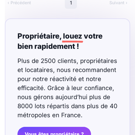
Meublé
Non meublé
1
‹ Précédent
Suivant ›
Montant du loyer
Propriétaire,
louez
votre
€
bien rapidement !
€
Plus de 2500 clients, propriétaires
Nombre de pièces
et locataires, nous recommandent
pour notre réactivité et notre
Studio
T1
T1 bis
efficacité. Grâce à leur confiance,
T2
T3
T4
T5
nous gérons aujourd’hui plus de
8000 lots répartis dans plus de 40
T6
T7
T8
T9
métropoles en France.
T10
T11
T12
Vous êtes propriétaire ?