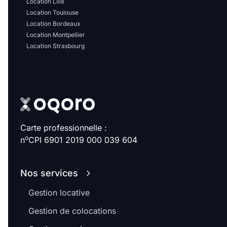
Location Lille
Sélectionner...
Location Toulouse
Location Bordeaux
Équipements des parties
Location Montpellier
Location Strasbourg
communes
Ascenseur
Gardien
Local à vélo
Carte professionnelle :
Disponible à partir du
o
n
CPI 6901 2019 000 039 604
Nos services
Promotions
Gestion locative
Mettre en avant les
Gestion de colocations
promotions sur honoraires