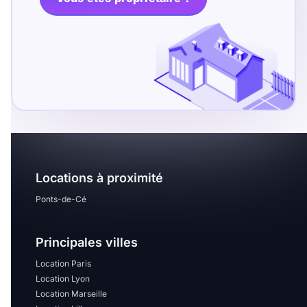
T13
T14
T15
T16
Superficie
m2
m2
Locations à proximité
Nombre de chambres
disponibles
Ponts-de-Cé
chambres
Principales villes
disponibles
Location Paris
Espaces additionnels
Location Lyon
Location Marseille