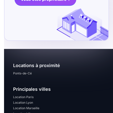
T13
T14
T15
T16
Superficie
m2
m2
Locations à proximité
Nombre de chambres
disponibles
Ponts-de-Cé
chambres
Principales villes
disponibles
Location Paris
Espaces additionnels
Location Lyon
Location Marseille