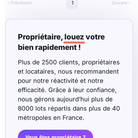
Meublé
Non meublé
1
‹ Précédent
Suivant ›
Montant du loyer
Propriétaire,
louez
votre
€
bien rapidement !
€
Plus de 2500 clients, propriétaires
Nombre de pièces
et locataires, nous recommandent
pour notre réactivité et notre
Studio
T1
T1 bis
efficacité. Grâce à leur confiance,
T2
T3
T4
T5
nous gérons aujourd’hui plus de
8000 lots répartis dans plus de 40
T6
T7
T8
T9
métropoles en France.
T10
T11
T12
Vous êtes propriétaire ?