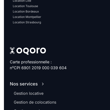
Location Lille
Sélectionner...
Location Toulouse
Location Bordeaux
Équipements des parties
Location Montpellier
Location Strasbourg
communes
Ascenseur
Gardien
Local à vélo
Carte professionnelle :
Disponible à partir du
o
n
CPI 6901 2019 000 039 604
Nos services
Promotions
Gestion locative
Mettre en avant les
Gestion de colocations
promotions sur honoraires