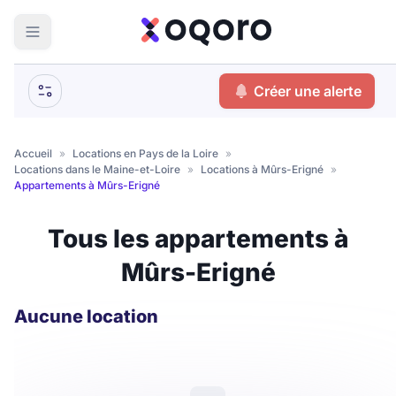
ma recherche
Créer une alerte
Votre
Fermer
recherche
Accueil
»
Locations en Pays de la Loire
»
Locations dans le Maine-et-Loire
»
Locations à Mûrs-Erigné
»
Que recherchez-vous ?
Appartements à Mûrs-Erigné
Logement entier
Tous les appartements à
Colocation
Coliving
Mûrs-Erigné
Résidence étudiante
Aucune location
Meublé ?