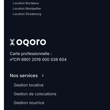
Sélectionner...
Location Bordeaux
Location Montpellier
Location Strasbourg
Équipements des parties
communes
Ascenseur
Gardien
Local à vélo
Carte professionnelle :
o
n
CPI 6901 2019 000 039 604
Disponible à partir du
Nos services
Gestion locative
Promotions
Gestion de colocations
Mettre en avant les
Gestion nourrice
promotions sur honoraires