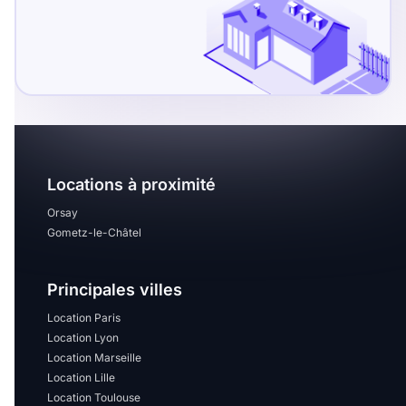
T13
T14
T15
T16
Superficie
m2
m2
Locations à proximité
Orsay
Gometz-le-Châtel
Nombre de chambres
disponibles
Principales villes
chambres
Location Paris
disponibles
Location Lyon
Location Marseille
Espaces additionnels
Location Lille
Location Toulouse