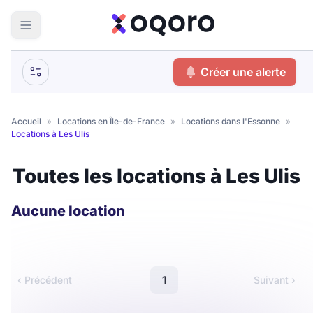
ma recherche
Créer une alerte
Votre
Fermer
recherche
Accueil
»
Locations en Île-de-France
»
Locations dans l'Essonne
»
Locations à Les Ulis
Que recherchez-vous ?
Toutes les locations à Les Ulis
Logement entier
Colocation
Coliving
Aucune location
Résidence étudiante
1
‹ Précédent
Suivant ›
Meublé ?