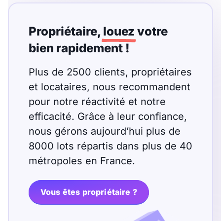
Meublé
Non meublé
Propriétaire,
louez
votre
Montant du loyer
bien rapidement !
€
Plus de 2500 clients, propriétaires
€
et locataires, nous recommandent
pour notre réactivité et notre
Nombre de pièces
efficacité. Grâce à leur confiance,
nous gérons aujourd’hui plus de
Studio
T1
T1 bis
8000 lots répartis dans plus de 40
T2
T3
T4
T5
métropoles en France.
T6
T7
T8
T9
Vous êtes propriétaire ?
T10
T11
T12