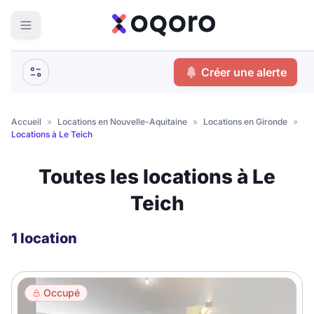
ma recherche
Créer une alerte
Votre
Fermer
recherche
Accueil
»
Locations en Nouvelle-Aquitaine
»
Locations en Gironde
»
Locations à Le Teich
Que recherchez-vous ?
Toutes les locations à Le
Logement entier
Teich
Colocation
Coliving
Résidence étudiante
1 location
Meublé ?
Occupé