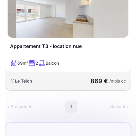
Meublé
Non meublé
Montant du loyer
€
Appartement T3 - location nue
€
69m²
2
Balcon
Nombre de pièces
869 €
Le Teich
/mois cc
Studio
T1
T1 bis
T2
T3
T4
T5
1
‹ Précédent
Suivant ›
T6
T7
T8
T9
T10
T11
T12