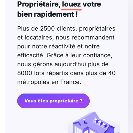
T13
T14
T15
Propriétaire,
louez
votre
bien rapidement !
T16
Plus de 2500 clients, propriétaires
Superficie
et locataires, nous recommandent
pour notre réactivité et notre
m2
efficacité. Grâce à leur confiance,
m2
nous gérons aujourd’hui plus de
8000 lots répartis dans plus de 40
Nombre de chambres
métropoles en France.
disponibles
chambres
Vous êtes propriétaire ?
disponibles
Espaces additionnels