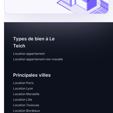
Sélectionner...
Équipements des parties
communes
Ascenseur
Gardien
Types de bien à Le
Teich
Local à vélo
Location appartement
Location appartement non-meublé
Disponible à partir du
Principales villes
Location Paris
Location Lyon
Promotions
Location Marseille
Location Lille
Mettre en avant les
Location Toulouse
promotions sur honoraires
Location Bordeaux