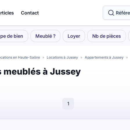
rticles
Contact
Référ
pe de bien
Meublé ?
Loyer
Nb de pièces
cations en Haute-Saône
»
Locations à Jussey
»
Appartements à Jussey
»
s meublés à Jussey
1