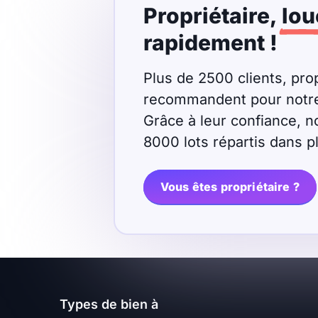
Propriétaire,
lou
Meublé
Non meublé
rapidement !
Montant du loyer
Plus de 2500 clients, prop
recommandent pour notre r
€
Grâce à leur confiance, n
€
8000 lots répartis dans 
Nombre de pièces
Vous êtes propriétaire ?
Studio
T1
T1 bis
T2
T3
T4
T5
T6
T7
T8
T9
Types de bien à
T10
T11
T12