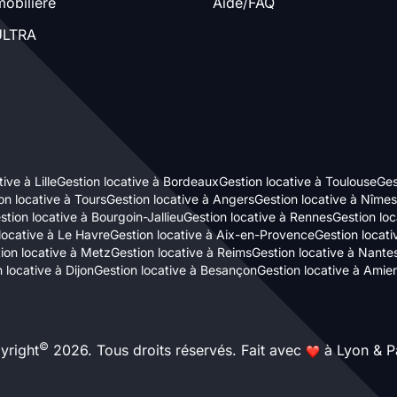
obilière
Aide/FAQ
LTRA
ive à Lille
Gestion locative à Bordeaux
Gestion locative à Toulouse
Ges
on locative à Tours
Gestion locative à Angers
Gestion locative à Nîmes
stion locative à Bourgoin-Jallieu
Gestion locative à Rennes
Gestion loc
locative à Le Havre
Gestion locative à Aix-en-Provence
Gestion locat
ion locative à Metz
Gestion locative à Reims
Gestion locative à Nante
 locative à Dijon
Gestion locative à Besançon
Gestion locative à Amie
©
yright
2026. Tous droits réservés. Fait avec
à Lyon & Pa