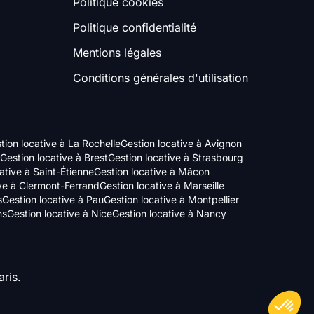
Politique cookies
Politique confidentialité
Mentions légales
Conditions générales d'utilisation
tion locative à La Rochelle
Gestion locative à Avignon
Gestion locative à Brest
Gestion locative à Strasbourg
ative à Saint-Étienne
Gestion locative à Mâcon
ive à Clermont-Ferrand
Gestion locative à Marseille
s
Gestion locative à Pau
Gestion locative à Montpellier
ns
Gestion locative à Nice
Gestion locative à Nancy
ris.
Axeptio consent
Plateforme de Gestion du Consentement : Personnalisez vos Options
Notre plateforme vous permet d'adapter et de gérer vos paramètres de