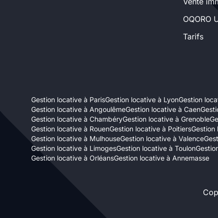
Vente imm
Sélectionner...
OQORO U
Tarifs
Équipements des parties
communes
Ascenseur
Gardien
Gestion locative à Paris
Gestion locative à Lyon
Gestion locat
Local à vélo
Gestion locative à Angoulême
Gestion locative à Caen
Gesti
Gestion locative à Chambéry
Gestion locative à Grenoble
Ge
Gestion locative à Rouen
Gestion locative à Poitiers
Gestion 
Disponible à partir du
Gestion locative à Mulhouse
Gestion locative à Valence
Gest
Gestion locative à Limoges
Gestion locative à Toulon
Gestion
Gestion locative à Orléans
Gestion locative à Annemasse
Cop
Promotions
Mettre en avant les