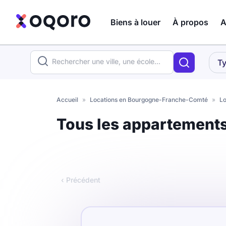
Biens à louer
À propos
A
ma recherche
Ty
Votre
Fermer
recherche
Accueil
»
Locations en Bourgogne-Franche-Comté
»
Lo
Que recherchez-vous ?
Tous les appartement
Logement entier
Colocation
Coliving
‹ Précédent
Résidence étudiante
Meublé ?