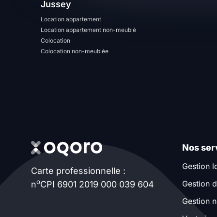
Jussey
T13
T14
T15
Location appartement
Location appartement non-meublé
T16
Colocation
Colocation non-meublée
Superficie
m2
m2
Nombre de chambres
Nos ser
disponibles
Gestion l
Carte professionnelle :
chambres
o
Gestion d
n
CPI 6901 2019 000 039 604
disponibles
Gestion n
Espaces additionnels