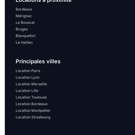
Sélectionner...
Bordeaux
Mérignac
Équipements des parties
Le Bouscat
communes
Bruges
Blanquefort
Le Haillan
Ascenseur
Gardien
Local à vélo
Principales villes
Location Paris
Disponible à partir du
Location Lyon
Location Marseille
Location Lille
Location Toulouse
Location Bordeaux
Location Montpellier
Promotions
Location Strasbourg
Mettre en avant les
promotions sur honoraires