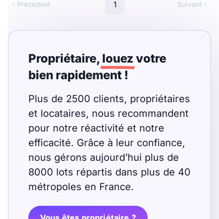
Meublé
Non meublé
1
‹ Précédent
Suivant ›
Montant du loyer
Propriétaire,
louez
votre
€
bien rapidement !
€
Plus de 2500 clients, propriétaires
Nombre de pièces
et locataires, nous recommandent
pour notre réactivité et notre
Studio
T1
T1 bis
efficacité. Grâce à leur confiance,
T2
T3
T4
T5
nous gérons aujourd’hui plus de
8000 lots répartis dans plus de 40
T6
T7
T8
T9
métropoles en France.
T10
T11
T12
Vous êtes propriétaire ?