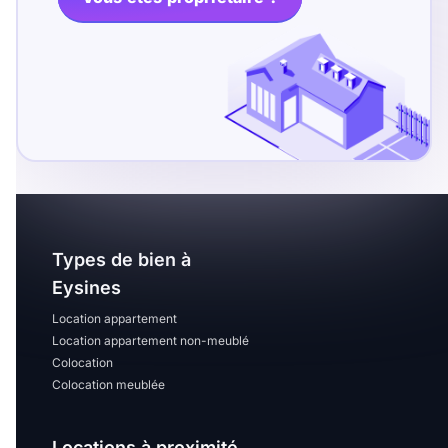
T13
T14
T15
T16
Superficie
m2
m2
Types de bien à
Nombre de chambres
Eysines
disponibles
Location appartement
chambres
Location appartement non-meublé
disponibles
Colocation
Colocation meublée
Espaces additionnels
Locations à proximité