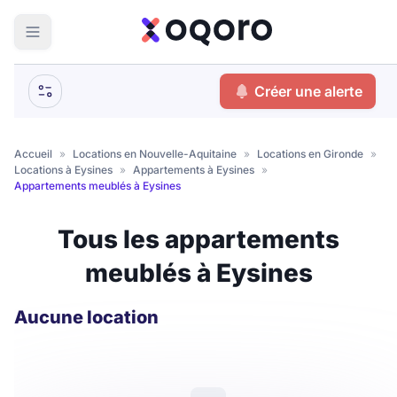
ma recherche
Créer une alerte
Votre
Fermer
recherche
Accueil
»
Locations en Nouvelle-Aquitaine
»
Locations en Gironde
»
Locations à Eysines
»
Appartements à Eysines
»
Que recherchez-vous ?
Appartements meublés à Eysines
Logement entier
Tous les appartements
Colocation
Coliving
meublés à Eysines
Résidence étudiante
Aucune location
Meublé ?