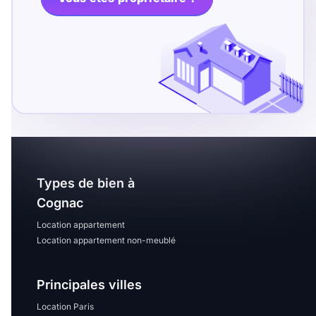
T13
T14
T15
T16
Superficie
m2
m2
Types de bien à
Nombre de chambres
Cognac
disponibles
Location appartement
chambres
Location appartement non-meublé
disponibles
Principales villes
Espaces additionnels
Location Paris