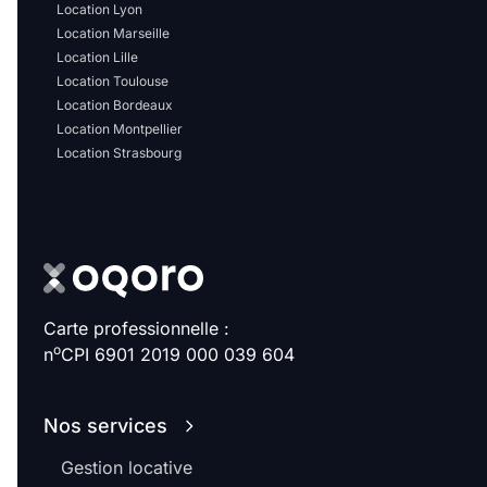
Sélectionner...
Location Lyon
Location Marseille
Location Lille
Équipements des parties
Location Toulouse
communes
Location Bordeaux
Location Montpellier
Location Strasbourg
Ascenseur
Gardien
Local à vélo
Disponible à partir du
Carte professionnelle :
o
n
CPI 6901 2019 000 039 604
Promotions
Nos services
Mettre en avant les
Gestion locative
promotions sur honoraires