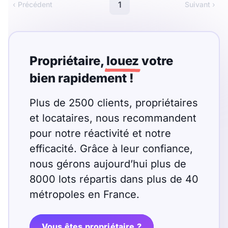
Meublé
Non meublé
1
‹ Précédent
Suivant ›
Montant du loyer
Propriétaire,
louez
votre
€
bien rapidement !
€
Plus de 2500 clients, propriétaires
Nombre de pièces
et locataires, nous recommandent
pour notre réactivité et notre
Studio
T1
T1 bis
efficacité. Grâce à leur confiance,
T2
T3
T4
T5
nous gérons aujourd’hui plus de
8000 lots répartis dans plus de 40
T6
T7
T8
T9
métropoles en France.
T10
T11
T12
Vous êtes propriétaire ?