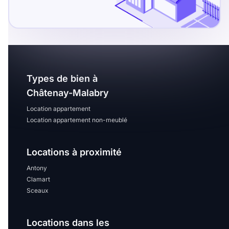
Sélectionner...
Équipements des parties
communes
Ascenseur
Gardien
Types de bien à
Châtenay-Malabry
Local à vélo
Location appartement
Location appartement non-meublé
Disponible à partir du
Locations à proximité
Antony
Clamart
Promotions
Sceaux
Mettre en avant les
promotions sur honoraires
Locations dans les