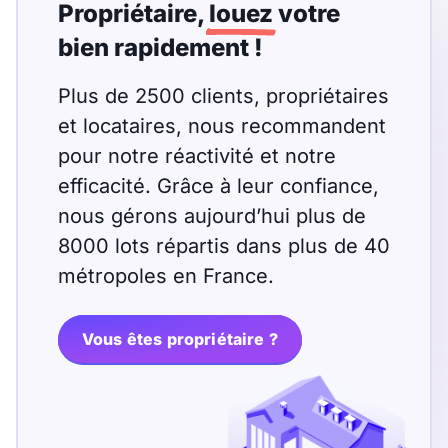
T13
T14
T15
Propriétaire,
louez
votre
bien rapidement !
T16
Plus de 2500 clients, propriétaires
Superficie
et locataires, nous recommandent
pour notre réactivité et notre
m2
efficacité. Grâce à leur confiance,
m2
nous gérons aujourd’hui plus de
8000 lots répartis dans plus de 40
Nombre de chambres
métropoles en France.
disponibles
chambres
Vous êtes propriétaire ?
disponibles
Espaces additionnels