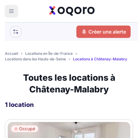
ma recherche
Créer une alerte
Votre
Fermer
recherche
Accueil
»
Locations en Île-de-France
»
Locations dans les Hauts-de-Seine
»
Locations à Châtenay-Malabry
Que recherchez-vous ?
Toutes les locations à
Logement entier
Châtenay-Malabry
Colocation
Coliving
Résidence étudiante
1 location
Meublé ?
Occupé