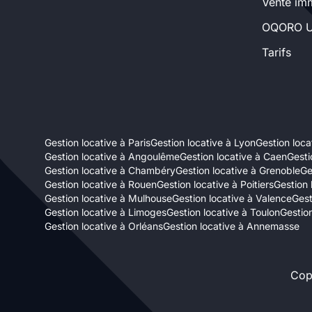
Vente imm
Sélectionner...
OQORO U
Tarifs
Équipements des parties
communes
Ascenseur
Gardien
Gestion locative à Paris
Gestion locative à Lyon
Gestion locat
Local à vélo
Gestion locative à Angoulême
Gestion locative à Caen
Gesti
Gestion locative à Chambéry
Gestion locative à Grenoble
Ge
Gestion locative à Rouen
Gestion locative à Poitiers
Gestion 
Disponible à partir du
Gestion locative à Mulhouse
Gestion locative à Valence
Gest
Gestion locative à Limoges
Gestion locative à Toulon
Gestion
Gestion locative à Orléans
Gestion locative à Annemasse
Cop
Promotions
Mettre en avant les