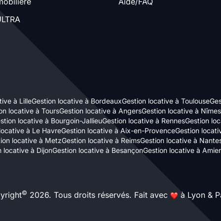
obilière
Aide/FAQ
LTRA
ive à Lille
Gestion locative à Bordeaux
Gestion locative à Toulouse
Ges
on locative à Tours
Gestion locative à Angers
Gestion locative à Nîmes
stion locative à Bourgoin-Jallieu
Gestion locative à Rennes
Gestion loc
locative à Le Havre
Gestion locative à Aix-en-Provence
Gestion locat
ion locative à Metz
Gestion locative à Reims
Gestion locative à Nante
 locative à Dijon
Gestion locative à Besançon
Gestion locative à Amie
©
yright
2026. Tous droits réservés. Fait avec
à Lyon & Pa