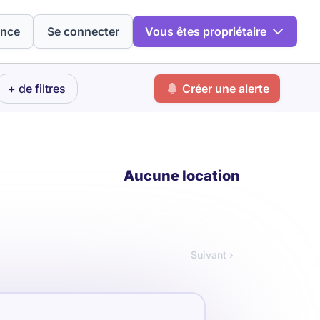
ence
Se connecter
Vous êtes propriétaire
+ de filtres
Créer une alerte
Aucune location
Suivant ›