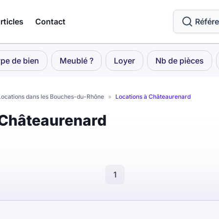
rticles
Contact
Référ
pe de bien
Meublé ?
Loyer
Nb de pièces
Locations dans les Bouches-du-Rhône
»
Locations à Châteaurenard
à Châteaurenard
1