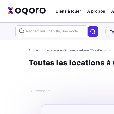
Biens à louer
À propos
A
ma recherche
Ty
Votre
Fermer
recherche
Accueil
»
Locations en Provence-Alpes-Côte d'Azur
»
Que recherchez-vous ?
Toutes les locations 
Logement entier
Colocation
Coliving
‹ Précédent
Résidence étudiante
Meublé ?