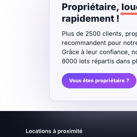
Propriétaire,
lou
Meublé
Non meublé
rapidement !
Montant du loyer
Plus de 2500 clients, prop
recommandent pour notre r
€
Grâce à leur confiance, n
€
8000 lots répartis dans 
Nombre de pièces
Vous êtes propriétaire ?
Studio
T1
T1 bis
T2
T3
T4
T5
T6
T7
T8
T9
Locations à proximité
T10
T11
T12