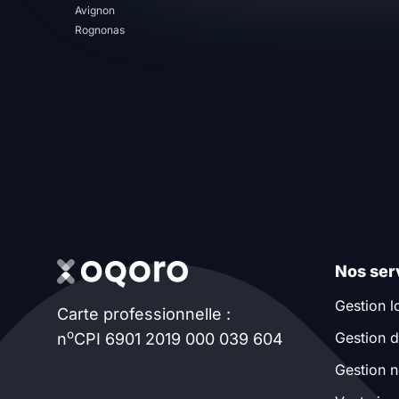
Avignon
T13
T14
T15
Rognonas
T16
Superficie
m2
m2
Nombre de chambres
Nos ser
disponibles
Gestion l
Carte professionnelle :
chambres
o
Gestion d
n
CPI 6901 2019 000 039 604
disponibles
Gestion n
Espaces additionnels