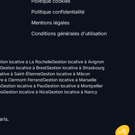
Politique cookies
Politique confidentialité
Mentions légales
Conditions générales d'utilisation
tion locative à La Rochelle
Gestion locative à Avignon
Gestion locative à Brest
Gestion locative à Strasbourg
ative à Saint-Étienne
Gestion locative à Mâcon
ive à Clermont-Ferrand
Gestion locative à Marseille
s
Gestion locative à Pau
Gestion locative à Montpellier
ns
Gestion locative à Nice
Gestion locative à Nancy
ris.
Axeptio consent
Plateforme de Gestion du Consentement : Personnalisez vos Options
Notre plateforme vous permet d'adapter et de gérer vos paramètres de