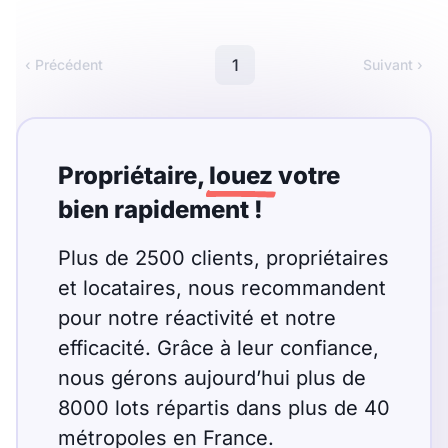
Meublé
Non meublé
1
‹ Précédent
Suivant ›
Montant du loyer
€
€
Propriétaire,
louez
votre
bien rapidement !
Nombre de pièces
Plus de 2500 clients, propriétaires
Studio
T1
T1 bis
et locataires, nous recommandent
T2
pour notre réactivité et notre
T3
T4
T5
efficacité. Grâce à leur confiance,
T6
T7
T8
T9
nous gérons aujourd’hui plus de
T10
T11
T12
8000 lots répartis dans plus de 40
métropoles en France.