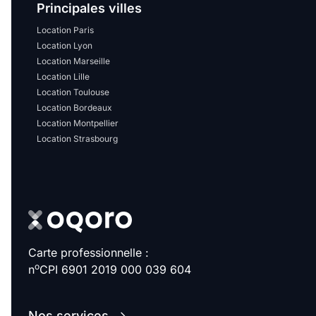
Sélectionner...
Principales villes
Location Paris
Location Lyon
Équipements des parties
Location Marseille
communes
Location Lille
Location Toulouse
Ascenseur
Gardien
Location Bordeaux
Location Montpellier
Local à vélo
Location Strasbourg
Disponible à partir du
Carte professionnelle :
Promotions
o
n
CPI 6901 2019 000 039 604
Mettre en avant les
promotions sur honoraires
Nos services