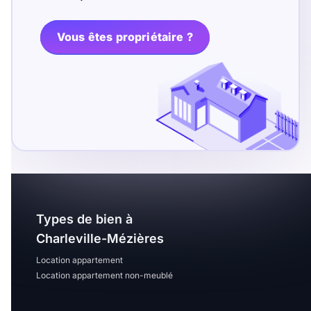
T13
T14
T15
T16
Vous êtes propriétaire ?
Superficie
m2
m2
Nombre de chambres
disponibles
Types de bien à
chambres
Charleville-Mézières
disponibles
Location appartement
Location appartement non-meublé
Espaces additionnels