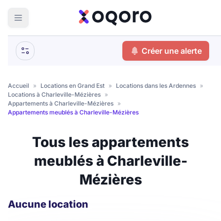
ma recherche
Créer une alerte
Votre
Fermer
recherche
Accueil
»
Locations en Grand Est
»
Locations dans les Ardennes
»
Locations à Charleville-Mézières
»
Que recherchez-vous ?
Appartements à Charleville-Mézières
»
Appartements meublés à Charleville-Mézières
Logement entier
Tous les appartements
Colocation
Coliving
meublés à Charleville-
Résidence étudiante
Mézières
Meublé ?
Aucune location