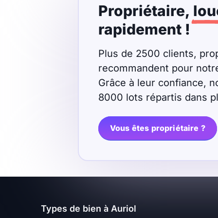
Propriétaire,
lou
Meublé
Non meublé
rapidement !
Montant du loyer
Plus de 2500 clients, prop
recommandent pour notre r
€
Grâce à leur confiance, n
€
8000 lots répartis dans 
Nombre de pièces
Vous êtes propriétaire ?
Studio
T1
T1 bis
T2
T3
T4
T5
T6
T7
T8
T9
Types de bien à Auriol
T10
T11
T12