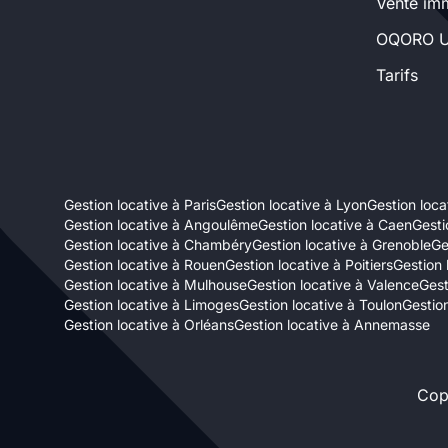
Vente imm
Sélectionner...
OQORO U
Tarifs
Équipements des parties
communes
Ascenseur
Gardien
Gestion locative à Paris
Gestion locative à Lyon
Gestion locat
Local à vélo
Gestion locative à Angoulême
Gestion locative à Caen
Gesti
Gestion locative à Chambéry
Gestion locative à Grenoble
Ge
Gestion locative à Rouen
Gestion locative à Poitiers
Gestion 
Disponible à partir du
Gestion locative à Mulhouse
Gestion locative à Valence
Gest
Gestion locative à Limoges
Gestion locative à Toulon
Gestion
Gestion locative à Orléans
Gestion locative à Annemasse
Cop
Promotions
Mettre en avant les