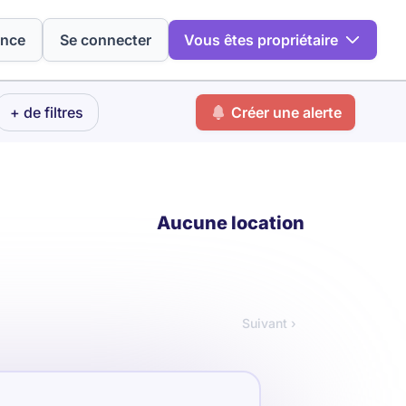
ence
Se connecter
Vous êtes propriétaire
+ de filtres
Créer une alerte
Aucune location
Suivant ›