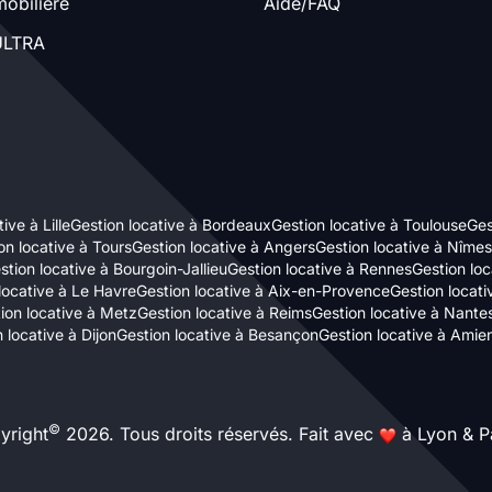
obilière
Aide/FAQ
LTRA
ive à Lille
Gestion locative à Bordeaux
Gestion locative à Toulouse
Ges
on locative à Tours
Gestion locative à Angers
Gestion locative à Nîmes
stion locative à Bourgoin-Jallieu
Gestion locative à Rennes
Gestion loc
locative à Le Havre
Gestion locative à Aix-en-Provence
Gestion locat
ion locative à Metz
Gestion locative à Reims
Gestion locative à Nante
 locative à Dijon
Gestion locative à Besançon
Gestion locative à Amie
©
yright
2026. Tous droits réservés. Fait avec
à Lyon & Pa