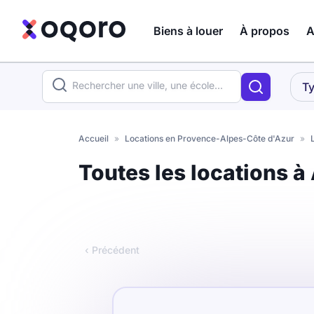
Biens à louer
À propos
A
ma recherche
Ty
Votre
Fermer
recherche
Accueil
»
Locations en Provence-Alpes-Côte d'Azur
»
Que recherchez-vous ?
Toutes les locations à 
Logement entier
Colocation
Coliving
‹ Précédent
Résidence étudiante
Meublé ?