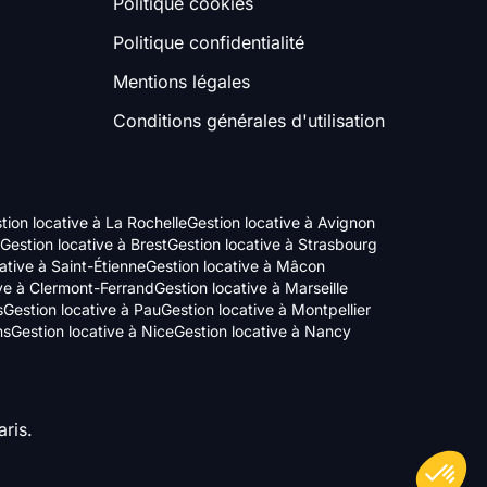
Politique cookies
Politique confidentialité
Mentions légales
Conditions générales d'utilisation
tion locative à La Rochelle
Gestion locative à Avignon
Gestion locative à Brest
Gestion locative à Strasbourg
ative à Saint-Étienne
Gestion locative à Mâcon
ive à Clermont-Ferrand
Gestion locative à Marseille
s
Gestion locative à Pau
Gestion locative à Montpellier
ns
Gestion locative à Nice
Gestion locative à Nancy
ris.
Axeptio consent
Plateforme de Gestion du Consentement : Personnalisez vos Options
Notre plateforme vous permet d'adapter et de gérer vos paramètres de