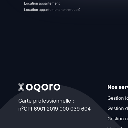
Location appartement
T13
T14
T15
Location appartement non-meublé
T16
Superficie
m2
m2
Nombre de chambres
Nos ser
disponibles
Gestion l
Carte professionnelle :
chambres
o
Gestion d
n
CPI 6901 2019 000 039 604
disponibles
Gestion n
Espaces additionnels