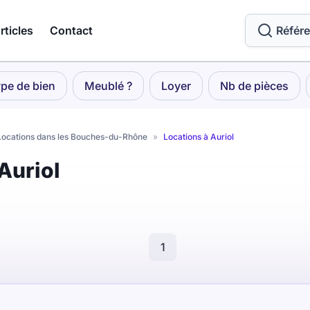
rticles
Contact
Référ
pe de bien
Meublé ?
Loyer
Nb de pièces
Locations dans les Bouches-du-Rhône
»
Locations à Auriol
Auriol
1