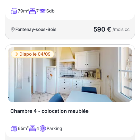
79m²
7
Sdb
590 €
Fontenay-sous-Bois
/mois cc
Dispo le 04/09
Chambre 4 - colocation meublée
65m²
4
Parking