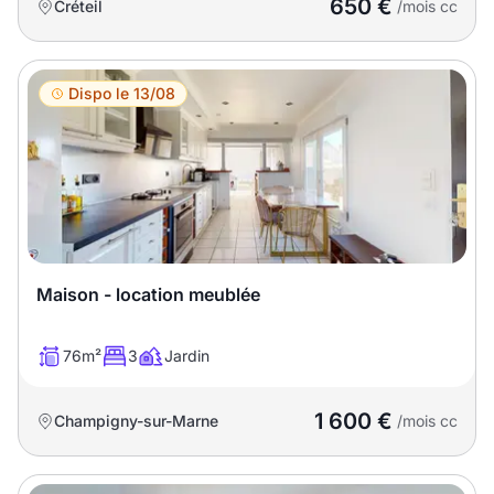
650 €
Créteil
/mois cc
Dispo le 13/08
Maison - location meublée
76m²
3
Jardin
1 600 €
Champigny-sur-Marne
/mois cc