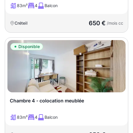
83m²
4
Balcon
650 €
Créteil
/mois cc
Disponible
Chambre 4 - colocation meublée
83m²
4
Balcon