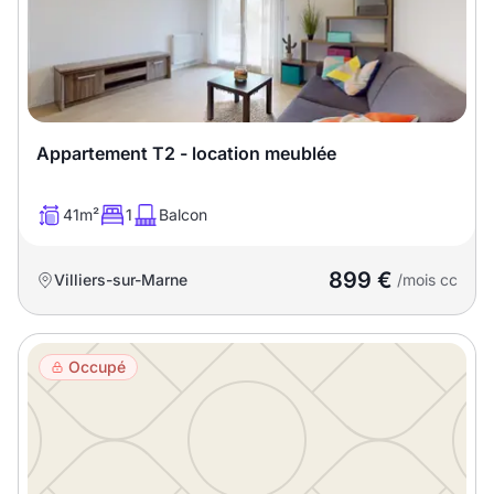
Appartement T2 - location meublée
41m²
1
Balcon
899 €
Villiers-sur-Marne
/mois cc
Occupé