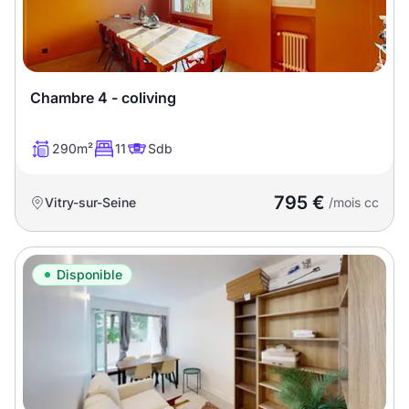
Chambre 4 - coliving
290m²
11
Sdb
795 €
Vitry-sur-Seine
/mois cc
Disponible