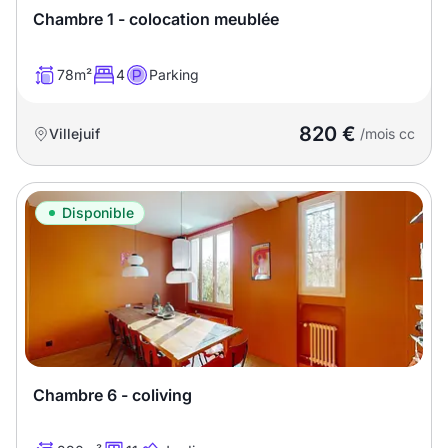
Chambre 1 - colocation meublée
78m²
4
Parking
820 €
Villejuif
/mois cc
Disponible
Chambre 6 - coliving