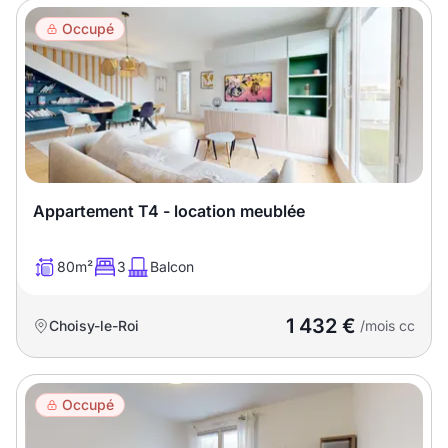
Occupé
Appartement T4 - location meublée
80m²
3
Balcon
1 432 €
Choisy-le-Roi
/mois cc
Occupé