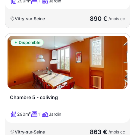
290m²
11
Jardin
890 €
Vitry-sur-Seine
/mois cc
Disponible
Chambre 5 - coliving
290m²
11
Jardin
863 €
Vitry-sur-Seine
/mois cc