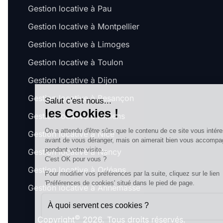
Gestion locative à Pau
Gestion locative à Montpellier
Gestion locative à Limoges
Gestion locative à Toulon
Gestion locative à Dijon
Gestion locative à Besançon
Salut c'est nous...
les Cookies !
Gestion locative à Amiens
On a attendu d'être sûrs que le contenu de ce site vous intéresse
Gestion locative à Nice
avant de vous déranger, mais on aimerait bien vous accompagner
pendant votre visite...
Gestion locative à Nancy
C'est OK pour vous ?
Gestion locative à Orléans
Pour modifier vos préférences par la suite, cliquez sur le lien
'Préférences de cookies' situé dans le pied de page.
Gestion locative à Annemasse
À quoi servent ces cookies ?
©
Copyright
2026. Tous droits réservés.