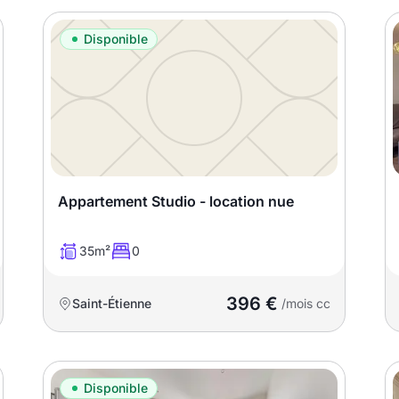
Disponible
Appartement Studio - location nue
35m²
0
396 €
Saint-Étienne
/mois cc
Disponible