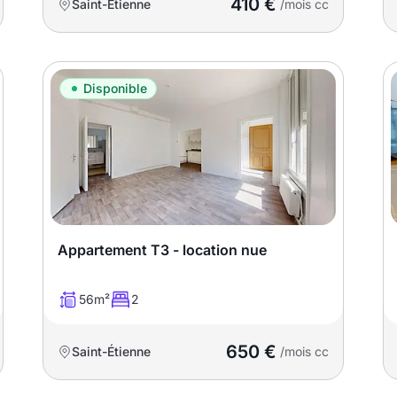
410 €
Saint-Étienne
/mois cc
Disponible
Appartement T3 - location nue
56m²
2
650 €
Saint-Étienne
/mois cc