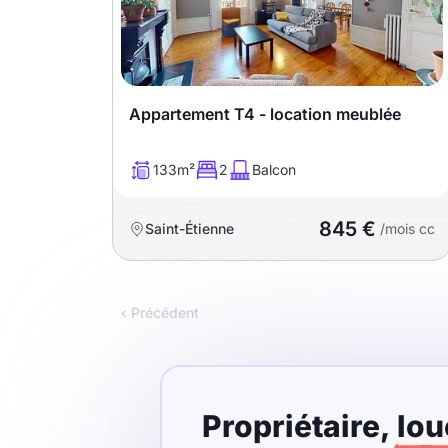
Appartement T4 - location meublée
133m²
2
Balcon
845 €
Saint-Étienne
/mois cc
‹ Précédent
Propriétaire,
lou