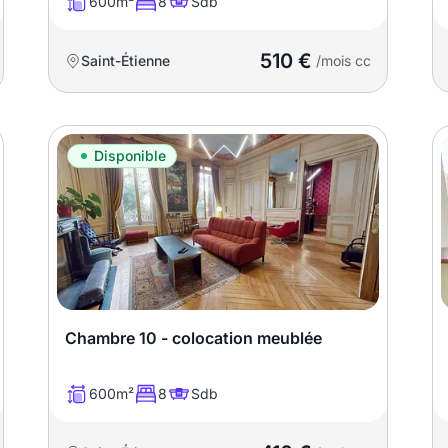
600m²
8
Sdb
510 €
Saint-Étienne
/mois cc
Disponible
Chambre 10 - colocation meublée
600m²
8
Sdb