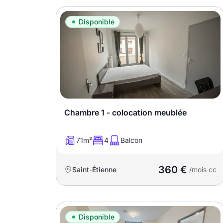
Disponible
Chambre 1 - colocation meublée
71m²
4
Balcon
360 €
Saint-Étienne
/mois cc
Disponible