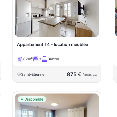
Appartement T4 - location meublée
82m²
3
Balcon
875 €
Saint-Étienne
/mois cc
Disponible