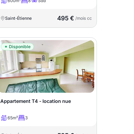
600m²
8
Sdb
495 €
Saint-Étienne
/mois cc
Disponible
Appartement T4 - location nue
65m²
3