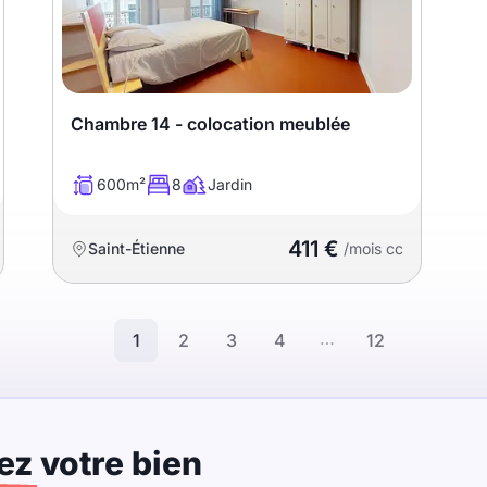
Chambre 14 - colocation meublée
600m²
8
Jardin
411 €
Saint-Étienne
/mois cc
…
1
2
3
4
12
ez
votre bien