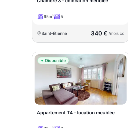
Chambre 3 - colocation meublée
95m²
5
340 €
Saint-Étienne
/mois cc
Disponible
Appartement T4 - location meublée