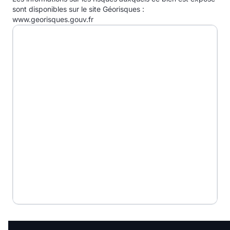
E
sont disponibles sur le site Géorisques :
www.georisques.gouv.fr
F
G