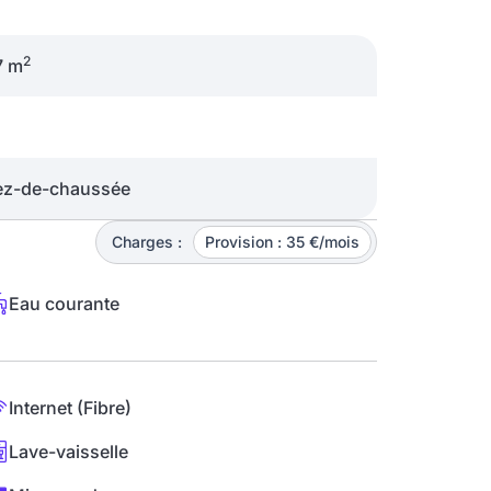
2
7 m
ez-de-chaussée
Charges :
Provision : 35 €/mois
Eau courante
Internet (Fibre)
Lave-vaisselle