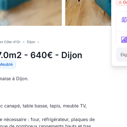
O
en Côte-d'Or
»
Dijon
»
.0m2 - 640€ - Dijon
Éli
Meublé
aise à Dijon.
c canapé, table basse, tapis, meuble TV,
le nécessaire : four, réfrigérateur, plaques de
si que de nombreux rangements hauts et bas.