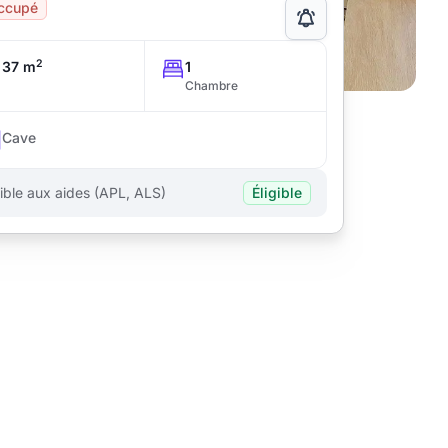
ccupé
2
37 m
1
Chambre
Cave
gible aux aides (APL, ALS)
Éligible