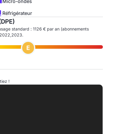
Micro-ondes
Réfrigérateur
(DPE)
usage standard : 1126 € par an (abonnements
1,2022,2023.
E
ndice d'émission de gaz à effet de serre (EGES)
iez !
A
B
10.0kg eqCO2/m².an
C
D
E