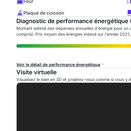
Four
Plaque de cuisson
Diagnostic de performance énergétique 
Montant estimé des dépenses annuelles d'énergie pour un 
compris). Prix moyen des énergies indexé sur l'année 202
Voir le détail de performance énergétique
Visite virtuelle
Consommation d'énergie primaire (CEP)
I
Visualisez le bien en 3D et projetez-vous comme si vous y ét
A
B
C
D
E
261.6 kWhep/m².an