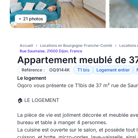
21 photos
Accueil
»
Locations en Bourgogne-Franche-Comté
»
Locations 
Rue Saumaise, 21000 Dijon, France
Appartement meublé de 37
Référence :
OQ9144K
T1 bis
Logement entier
Le logement
Oqoro vous présente ce T1bis de 37 m² rue de Saum
🏠
LE LOGEMENT
La pièce de vie est joliment décorée et meublée ave
bureau et table à manger 4 personnes.
La cuisine est ouverte sur le salon, et possède tout 
cuisson, et hotte, micro-ondes, lave-vaisselle, ain