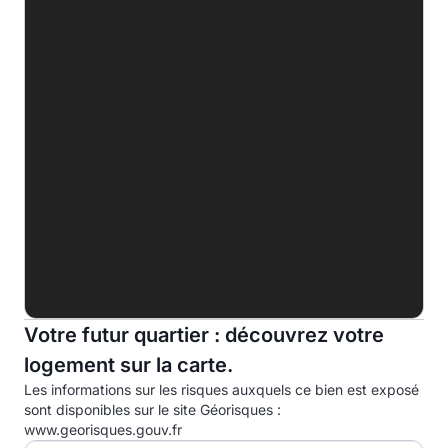
B
C
D
249.0 kWhep/m².an
E
F
G
Indice d'émission de gaz à effet de serre (EGES)
A
B
7.0kg eqCO2/m².an
Votre futur quartier : découvrez votre
C
logement sur la carte.
D
Les informations sur les risques auxquels ce bien est exposé
E
sont disponibles sur le site Géorisques :
www.georisques.gouv.fr
F