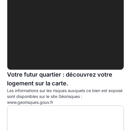
E
F
G
Indice d'émission de gaz à effet de serre (EGES)
A
5.0kg eqCO2/m².an
B
Votre futur quartier : découvrez votre
C
logement sur la carte.
D
Les informations sur les risques auxquels ce bien est exposé
E
sont disponibles sur le site Géorisques :
www.georisques.gouv.fr
F
G