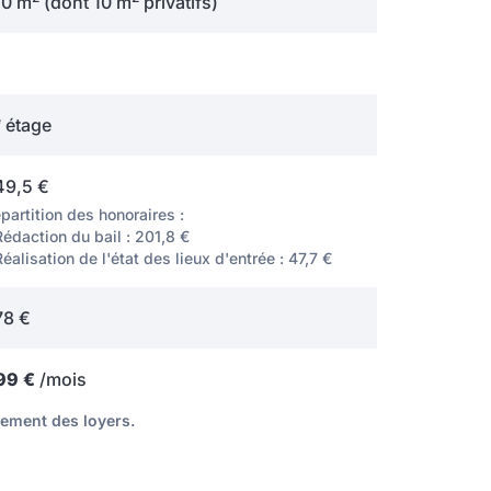
20 m
(dont 10 m
privatifs)
e
étage
49,5 €
partition des honoraires :
Rédaction du bail : 201,8 €
Réalisation de l'état des lieux d'entrée : 47,7 €
78 €
99 €
/mois
rement des loyers.