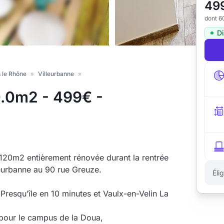
49
dont 6
D
 le Rhône
»
Villeurbanne
»
0.0m2 - 499€ -
120m2 entièrement rénovée durant la rentrée
eurbanne au 90 rue Greuze.
Éli
 Presqu’île en 10 minutes et Vaulx-en-Velin La
t pour le campus de la Doua,