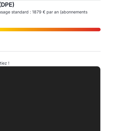
(DPE)
usage standard : 1879 € par an (abonnements
ndice d'émission de gaz à effet de serre (EGES)
iez !
A
B
7.0kg eqCO2/m².an
C
D
E
F