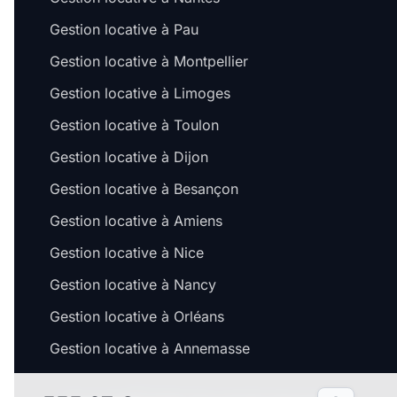
Gestion locative à Pau
Gestion locative à Montpellier
Gestion locative à Limoges
Gestion locative à Toulon
Gestion locative à Dijon
Gestion locative à Besançon
Salut c'e
les Co
Gestion locative à Amiens
On a attend
Gestion locative à Nice
avant de vo
pendant votr
Gestion locative à Nancy
C'est OK po
Gestion locative à Orléans
Pour modifie
'Préférence
Gestion locative à Annemasse
À quoi s