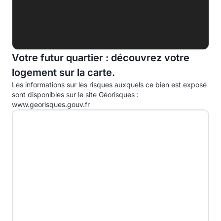
Indice d'émission de gaz à effet de serre (EGES)
A
B
Votre futur quartier : découvrez votre
C
29.0kg eqCO2/m².an
logement sur la carte.
D
Les informations sur les risques auxquels ce bien est exposé
E
sont disponibles sur le site Géorisques :
www.georisques.gouv.fr
F
G