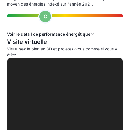
moyen des énergies indexé sur l'année 2021.
C
Voir le détail de performance énergétique
Visite virtuelle
Consommation d'énergie primaire (CEP)
Visualisez le bien en 3D et projetez-vous comme si vous y
étiez !
A
B
C
177.0 kWhep/m².an
D
E
F
G