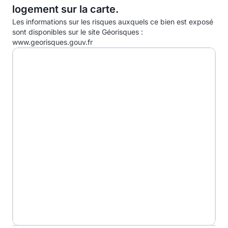
D
logement sur la carte.
Les informations sur les risques auxquels ce bien est exposé
E
60.0kg eqCO2/m².an
sont disponibles sur le site Géorisques :
www.georisques.gouv.fr
F
G