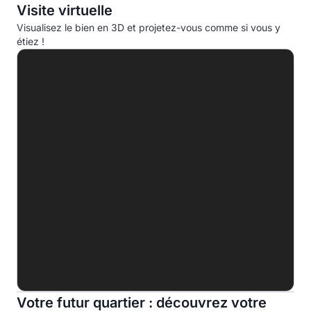
Visite virtuelle
Consommation d'énergie primaire (CEP)
Visualisez le bien en 3D et projetez-vous comme si vous y
étiez !
A
B
C
D
E
258.9 kWhep/m².an
F
G
Indice d'émission de gaz à effet de serre (EGES)
A
B
C
Votre futur quartier : découvrez votre