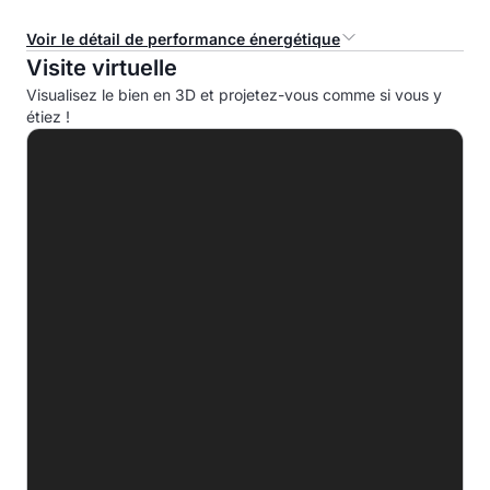
Voir le détail de performance énergétique
Visite virtuelle
Consommation d'énergie primaire (CEP)
Visualisez le bien en 3D et projetez-vous comme si vous y
étiez !
A
B
100.4 kWhep/m².an
C
D
E
F
G
Indice d'émission de gaz à effet de serre (EGES)
A
3.7kg eqCO2/m².an