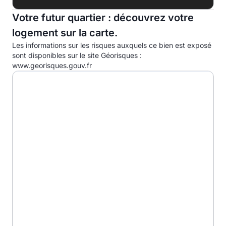
B
Votre futur quartier : découvrez votre
C
logement sur la carte.
D
Les informations sur les risques auxquels ce bien est exposé
E
sont disponibles sur le site Géorisques :
www.georisques.gouv.fr
F
G