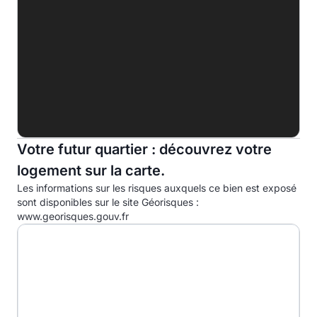
F
G
Indice d'émission de gaz à effet de serre (EGES)
A
B
C
Votre futur quartier : découvrez votre
logement sur la carte.
D
36.0kg eqCO2/m².an
Les informations sur les risques auxquels ce bien est exposé
E
sont disponibles sur le site Géorisques :
www.georisques.gouv.fr
F
G