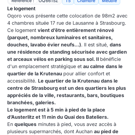
Référence :
OQ6615Z
T5
Chambre
Meublé
Le logement
Oqoro vous présente cette colocation de 98m2 avec
4 chambres située 17 rue de Lausanne à Strasbourg.
Ce logement
vient d’être entièrement rénové
(parquet, nombreux luminaires et sanitaires,
douches, lavabo évier neufs…)
. Il est situé,
dans
une résidence de standing sécurisée avec gardien
et arceaux vélos en parking sous sol. Il
bénéficie
d'un emplacement stratégique et
au calme
dans le
quartier de la Krutenau
pour allier confort et
accessibilité.
Le quartier de la Krutenau dans le
centre de Strasbourg est un des quartiers les plus
appréciés de la ville, restaurants, bars, boutiques
branchées, galeries.
Le logement est à 5 min à pied de la place
d’Austerlitz et 11 min du Quai des Bateliers.
En
quelques
minutes à pied, vous avez accès à
plusieurs supermarchés, dont Auchan
au pied de