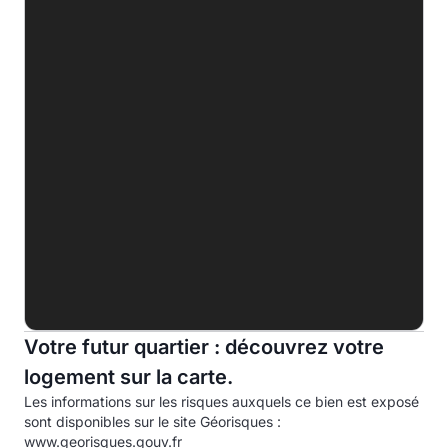
B
C
D
E
303.0 kWhep/m².an
F
G
Indice d'émission de gaz à effet de serre (EGES)
A
B
C
Votre futur quartier : découvrez votre
D
logement sur la carte.
Les informations sur les risques auxquels ce bien est exposé
E
58.0kg eqCO2/m².an
sont disponibles sur le site Géorisques :
www.georisques.gouv.fr
F