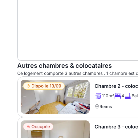
Autres chambres & colocataires
Ce logement comporte 3 autres chambres . 1 chambre est dis
Chambre 2 - colo
Dispo le 13/09
110m²
4
Ba
Reims
Chambre 3 - colo
Occupée