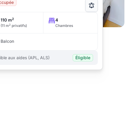
ccupée
2
110 m
4
2
(11 m
privatifs)
Chambres
Balcon
gible aux aides (APL, ALS)
Éligible