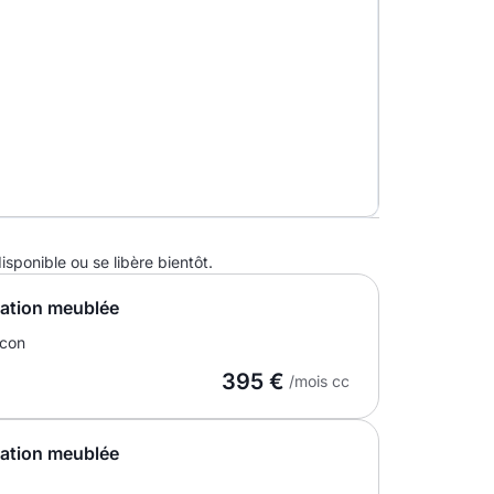
ponible ou se libère bientôt.
cation meublée
lcon
395 €
/mois cc
cation meublée