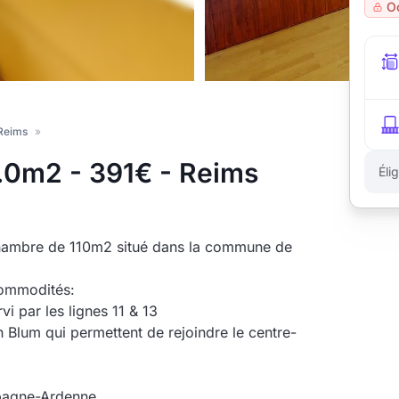
O
Reims
»
.0m2 - 391€ - Reims
Éli
hambre de 110m2 situé dans la commune de
commodités:
i par les lignes 11 & 13
 Blum qui permettent de rejoindre le centre-
mpagne-Ardenne