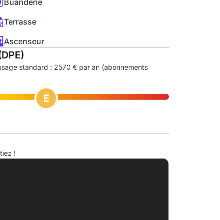
Buanderie
Terrasse
Ascenseur
(DPE)
usage standard : 2570 € par an (abonnements
E
ndice d'émission de gaz à effet de serre (EGES)
iez !
A
B
C
D
34.5kg eqCO2/m².an