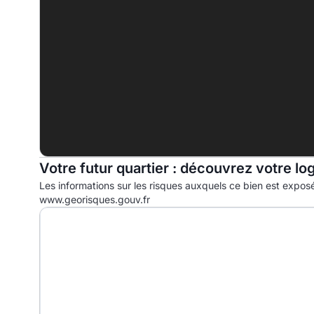
E
283.8 kWhep/m².an
F
G
Votre futur quartier : découvrez votre lo
Les informations sur les risques auxquels ce bien est exposé
www.georisques.gouv.fr