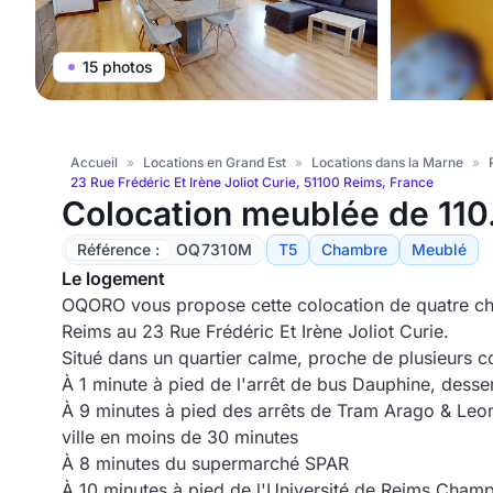
15 photos
Accueil
»
Locations en Grand Est
»
Locations dans la Marne
»
23 Rue Frédéric Et Irène Joliot Curie, 51100 Reims, France
Colocation meublée de 110
Référence :
OQ7310M
T5
Chambre
Meublé
Le logement
OQORO vous propose cette colocation de quatre c
Reims au 23 Rue Frédéric Et Irène Joliot Curie.
Situé dans un quartier calme, proche de plusieurs 
À 1 minute à pied de l'arrêt de bus Dauphine, desserv
À 9 minutes à pied des arrêts de Tram Arago & Leon
ville en moins de 30 minutes
À 8 minutes du supermarché SPAR
À 10 minutes à pied de l'Université de Reims Cha