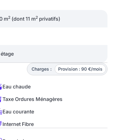
2
2
10 m
(dont 11 m
privatifs)
étage
Charges :
Provision : 90 €/mois
Eau chaude
Taxe Ordures Ménagères
Eau courante
Internet Fibre