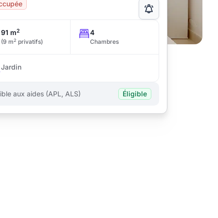
ccupée
2
91 m
4
2
(9 m
privatifs)
Chambres
Jardin
gible aux aides (APL, ALS)
Éligible