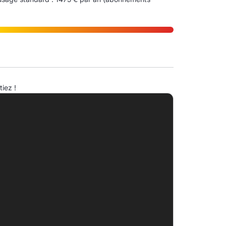
ndice d'émission de gaz à effet de serre (EGES)
iez !
A
B
C
D
43.0kg eqCO2/m².an
E
F
G