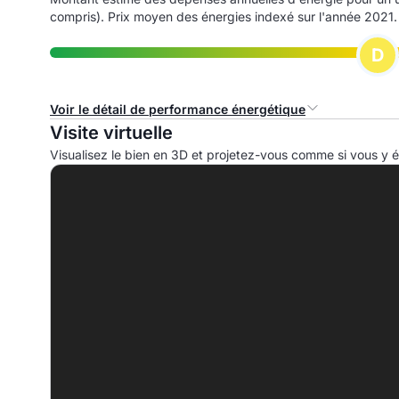
compris). Prix moyen des énergies indexé sur l'année 2021.
D
Voir le détail de performance énergétique
Visite virtuelle
Consommation d'énergie primaire (CEP)
I
Visualisez le bien en 3D et projetez-vous comme si vous y ét
A
B
C
D
199.3 kWhep/m².an
E
F
G