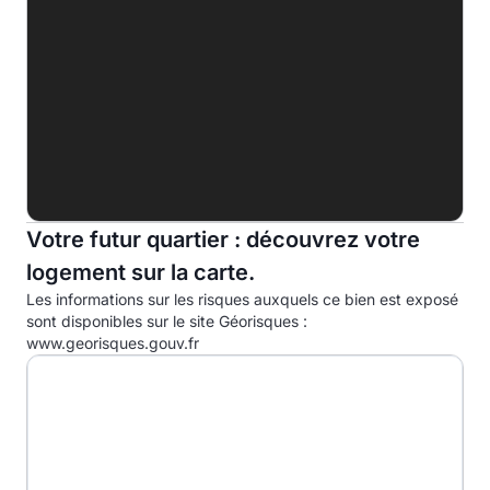
F
G
Indice d'émission de gaz à effet de serre (EGES)
A
B
Votre futur quartier : découvrez votre
C
27.0kg eqCO2/m².an
logement sur la carte.
D
Les informations sur les risques auxquels ce bien est exposé
E
sont disponibles sur le site Géorisques :
www.georisques.gouv.fr
F
G