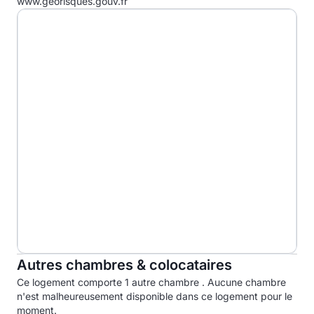
www.georisques.gouv.fr
F
G
Autres chambres & colocataires
Ce logement comporte 1 autre chambre . Aucune chambre
n'est malheureusement disponible dans ce logement pour le
moment.