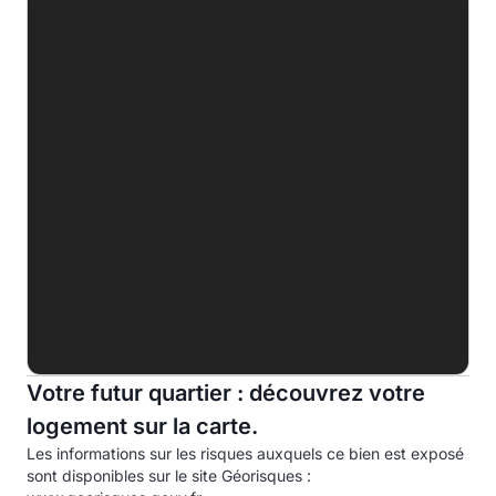
B
C
D
248.4 kWhep/m².an
E
F
G
Indice d'émission de gaz à effet de serre (EGES)
A
B
C
Votre futur quartier : découvrez votre
logement sur la carte.
D
47.0kg eqCO2/m².an
Les informations sur les risques auxquels ce bien est exposé
E
sont disponibles sur le site Géorisques :