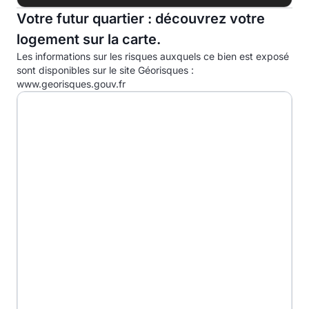
C
Votre futur quartier : découvrez votre
D
logement sur la carte.
Les informations sur les risques auxquels ce bien est exposé
E
65.0kg eqCO2/m².an
sont disponibles sur le site Géorisques :
www.georisques.gouv.fr
F
G