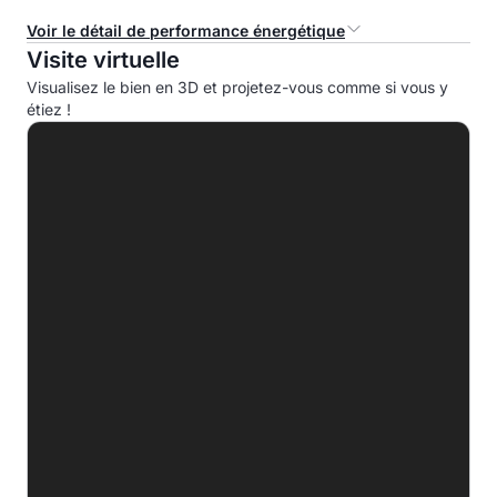
Voir le détail de performance énergétique
Visite virtuelle
Consommation d'énergie primaire (CEP)
Visualisez le bien en 3D et projetez-vous comme si vous y
étiez !
A
B
C
D
E
299.0 kWhep/m².an
F
G
Indice d'émission de gaz à effet de serre (EGES)
A
B