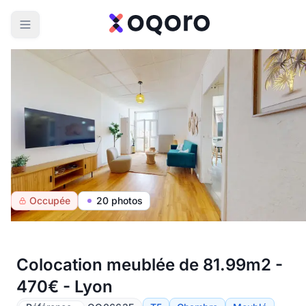
Occupée
20 photos
Colocation meublée de 81.99m2 -
470€ - Lyon