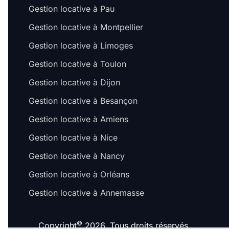
Gestion locative à Pau
Gestion locative à Montpellier
Gestion locative à Limoges
Gestion locative à Toulon
Gestion locative à Dijon
Gestion locative à Besançon
Salut c'est nous...
les Cookies !
Gestion locative à Amiens
On a attendu d'être sûrs que le contenu de ce site vous intéresse
Gestion locative à Nice
avant de vous déranger, mais on aimerait bien vous accompagner
pendant votre visite...
Gestion locative à Nancy
C'est OK pour vous ?
Gestion locative à Orléans
Pour modifier vos préférences par la suite, cliquez sur le lien
'Préférences de cookies' situé dans le pied de page.
Gestion locative à Annemasse
À quoi servent ces cookies ?
©
Copyright
2026. Tous droits réservés.