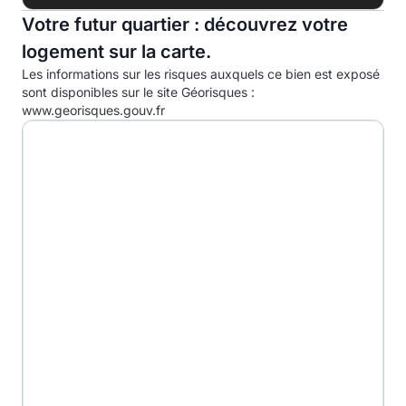
Votre futur quartier : découvrez votre
C
23.0kg eqCO2/m².an
logement sur la carte.
D
Les informations sur les risques auxquels ce bien est exposé
E
sont disponibles sur le site Géorisques :
www.georisques.gouv.fr
F
G