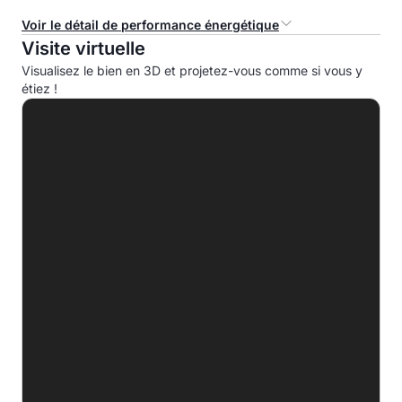
Voir le détail de performance énergétique
Visite virtuelle
Consommation d'énergie primaire (CEP)
Visualisez le bien en 3D et projetez-vous comme si vous y
étiez !
A
B
C
119.0 kWhep/m².an
D
E
F
G
Indice d'émission de gaz à effet de serre (EGES)
A
B