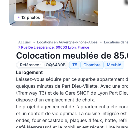
12 photos
Accueil
»
Locations en Auvergne-Rhône-Alpes
»
Locations dans
7 Rue De L'espérance, 69003 Lyon, France
Colocation meublée de 85.
Référence :
OQ6430B
T5
Chambre
Meublé
Le logement
Laissez-vous séduire par ce superbe appartement de
quelques minutes de Part Dieu-Villette. Avec une p
(Tramway T3) et de la Gare SNCF de Lyon Part Die
dispose d'un emplacement de choix.
Le projet d'agencement de l'appartement a été conçu
et un confort de vie optimal. La cuisine intégrée es
ondes, four encastrable, plaques 4 feux, hotte, réf
café Nespresso) et le mobilier est récent. Une bua