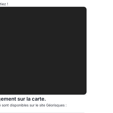
ndice d'émission de gaz à effet de serre (EGES)
iez !
A
B
C
D
40.0kg eqCO2/m².an
E
F
G
gement sur la carte.
 sont disponibles sur le site Géorisques :