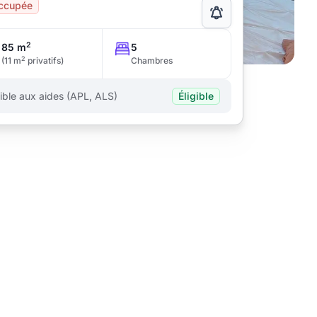
ccupée
2
85 m
5
2
(11 m
privatifs)
Chambres
gible aux aides (APL, ALS)
Éligible