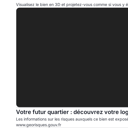
Consommation d'énergie primaire (CEP)
I
Visualisez le bien en 3D et projetez-vous comme si vous y ét
A
B
C
D
191.5 kWhep/m².an
E
F
G
Votre futur quartier : découvrez votre lo
Les informations sur les risques auxquels ce bien est exposé
www.georisques.gouv.fr