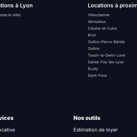
tions à Lyon
Locations à proxim
oute la ville)
Villeurbanne
Vénissieux
Caluire-et-Cuire
Bron
Oullins-Pierre-Bénite
Oullins
Tassin-la-Demi-Lune
Sainte-Foy-lès-Lyon
Écully
Saint-Fons
vices
Nos outils
ocative
Estimation de loyer