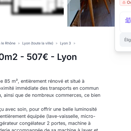
O
Éli
 le Rhône
»
Lyon (toute la ville)
»
Lyon 3
»
0m2 - 507€ - Lyon
 85 m², entièrement rénové et situé à
roximité immédiate des transports en commun
u, ainsi que de nombreux commerces, ce bien
 avec soin, pour offrir une belle luminosité
t entièrement équipée (lave-vaisselle, micro-
rigérateur congélateur 2 portes, machine à
nderie accompagnée de sa machine à laver et