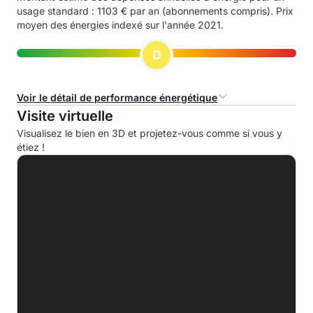
usage standard : 1103 € par an (abonnements compris). Prix
moyen des énergies indexé sur l'année 2021.
D
Voir le détail de performance énergétique
Visite virtuelle
Consommation d'énergie primaire (CEP)
Visualisez le bien en 3D et projetez-vous comme si vous y
étiez !
A
B
C
D
176.9 kWhep/m².an
E
F
G