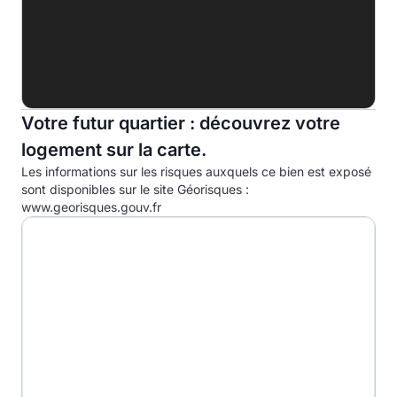
Indice d'émission de gaz à effet de serre (EGES)
A
B
C
Votre futur quartier : découvrez votre
logement sur la carte.
D
35.8kg eqCO2/m².an
Les informations sur les risques auxquels ce bien est exposé
E
sont disponibles sur le site Géorisques :
www.georisques.gouv.fr
F
G