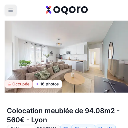
Occupée
16 photos
Colocation meublée de 94.08m2 -
560€ - Lyon