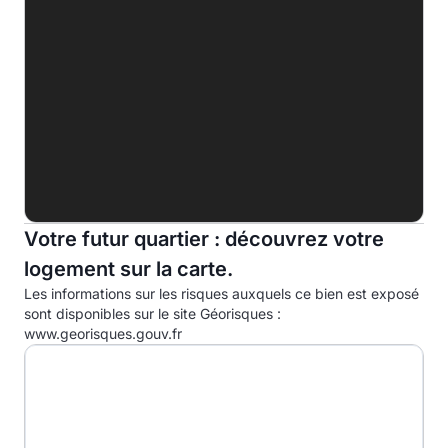
E
F
G
Indice d'émission de gaz à effet de serre (EGES)
A
B
C
Votre futur quartier : découvrez votre
logement sur la carte.
D
45.0kg eqCO2/m².an
Les informations sur les risques auxquels ce bien est exposé
E
sont disponibles sur le site Géorisques :
www.georisques.gouv.fr
F
G