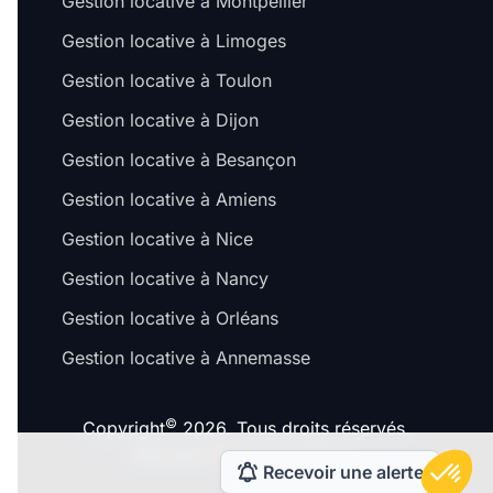
Gestion locative à Montpellier
Gestion locative à Limoges
Gestion locative à Toulon
Gestion locative à Dijon
Gestion locative à Besançon
Salut c'est nous...
les Cookies !
Gestion locative à Amiens
On a attendu d'être sûrs que le contenu de ce site vous in
Gestion locative à Nice
avant de vous déranger, mais on aimerait bien vous acco
pendant votre visite...
Gestion locative à Nancy
C'est OK pour vous ?
Gestion locative à Orléans
Pour modifier vos préférences par la suite, cliquez sur le li
'Préférences de cookies' situé dans le pied de page.
Gestion locative à Annemasse
À quoi servent ces cookies ?
©
Copyright
2026. Tous droits réservés.
Fait avec
à Lyon & Paris.
Consentements certifiés par
Recevoir une alerte
Non merci
Je choisis
OK p