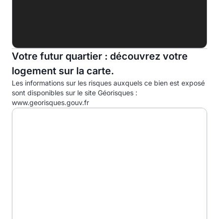
Indice d'émission de gaz à effet de serre (EGES)
A
B
6.4kg eqCO2/m².an
Votre futur quartier : découvrez votre
C
logement sur la carte.
D
Les informations sur les risques auxquels ce bien est exposé
E
sont disponibles sur le site Géorisques :
www.georisques.gouv.fr
F
G