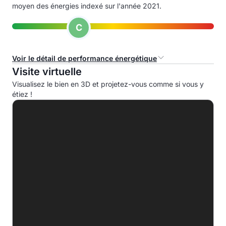
moyen des énergies indexé sur l'année 2021.
C
Voir le détail de performance énergétique
Visite virtuelle
Consommation d'énergie primaire (CEP)
Visualisez le bien en 3D et projetez-vous comme si vous y
étiez !
A
B
C
165.0 kWhep/m².an
D
E
F
G