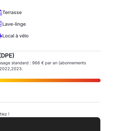
Terrasse
Lave-linge
Local à vélo
(DPE)
usage standard : 966 € par an (abonnements
1,2022,2023.
ndice d'émission de gaz à effet de serre (EGES)
iez !
A