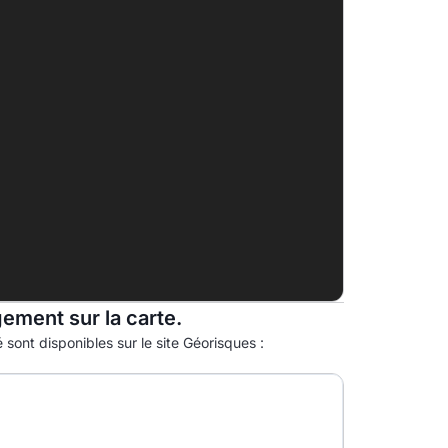
B
C
11.0kg eqCO2/m².an
D
E
F
G
gement sur la carte.
 sont disponibles sur le site Géorisques :