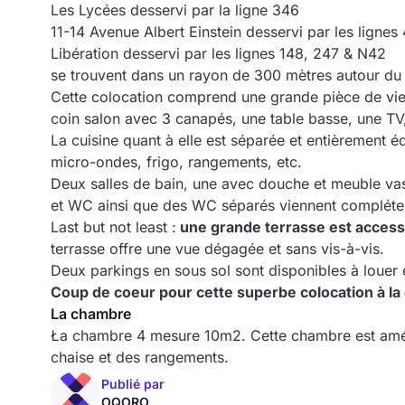
Les Lycées desservi par la ligne 346
11-14 Avenue Albert Einstein desservi par les lignes
Libération desservi par les lignes 148, 247 & N42
se trouvent dans un rayon de 300 mètres autour du
Cette colocation comprend une grande pièce de vi
coin salon avec 3 canapés, une table basse, une TV,
La cuisine quant à elle est séparée et entièrement é
micro-ondes, frigo, rangements, etc.
Deux salles de bain, une avec douche et meuble vas
et WC ainsi que des WC séparés viennent compléte
Last but not least :
une grande terrasse est accessib
terrasse offre une vue dégagée et sans vis-à-vis.
Deux parkings en sous sol sont disponibles à loue
Coup de coeur pour cette superbe colocation à la
La chambre
Ła chambre 4 mesure 10m2. Cette chambre est amén
chaise et des rangements.
Publié par
OQORO