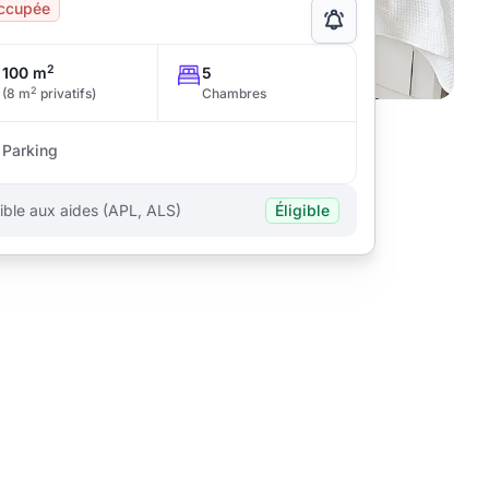
ccupée
2
100 m
5
2
(8 m
privatifs)
Chambres
Parking
gible aux aides (APL, ALS)
Éligible