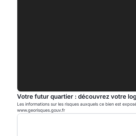
B
C
104.5 kWhep/m².an
D
E
F
G
Votre futur quartier : découvrez votre lo
Les informations sur les risques auxquels ce bien est exposé
www.georisques.gouv.fr