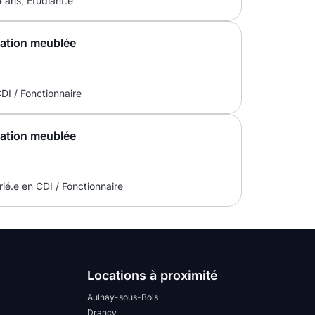
 ans, Etudiant.e
cation meublée
CDI / Fonctionnaire
cation meublée
ié.e en CDI / Fonctionnaire
Locations à proximité
Aulnay-sous-Bois
Drancy