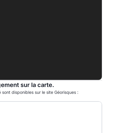
C
23.0kg eqCO2/m².an
D
E
F
G
gement sur la carte.
 sont disponibles sur le site Géorisques :