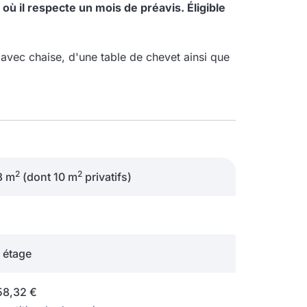
ù il respecte un mois de préavis. Éligible
avec chaise, d'une table de chevet ainsi que
2
2
3 m
(dont 10 m
privatifs)
étage
58,32 €