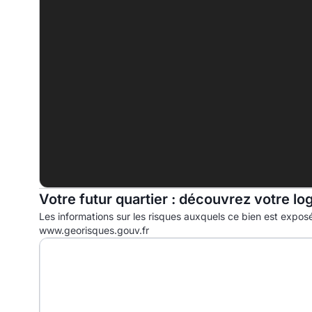
C
D
248.0 kWhep/m².an
E
F
G
Votre futur quartier : découvrez votre lo
Les informations sur les risques auxquels ce bien est exposé
www.georisques.gouv.fr