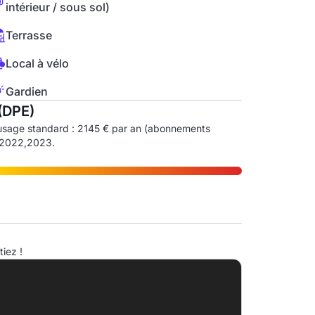
intérieur / sous sol)
Terrasse
Local à vélo
Gardien
(DPE)
usage standard : 2145 € par an (abonnements
1,2022,2023.
ndice d'émission de gaz à effet de serre (EGES)
iez !
A
B