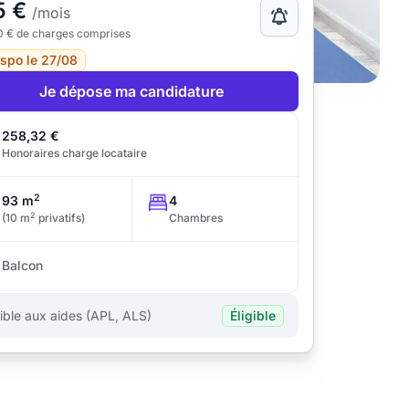
5 €
/mois
0 € de charges comprises
ispo le 27/08
Je dépose ma candidature
258,32 €
Honoraires charge locataire
2
93 m
4
2
(10 m
privatifs)
Chambres
Balcon
gible aux aides (APL, ALS)
Éligible