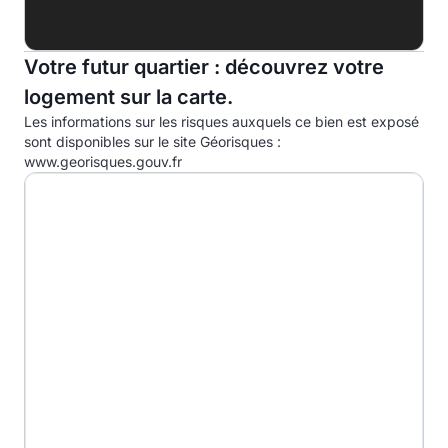
B
Votre futur quartier : découvrez votre
C
24.0kg eqCO2/m².an
logement sur la carte.
D
Les informations sur les risques auxquels ce bien est exposé
E
sont disponibles sur le site Géorisques :
www.georisques.gouv.fr
F
G