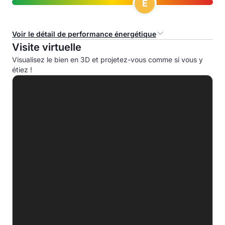
E
Voir le détail de performance énergétique
Visite virtuelle
Consommation d'énergie primaire (CEP)
Visualisez le bien en 3D et projetez-vous comme si vous y
étiez !
A
B
C
D
E
301.8 kWhep/m².an
F
G
Indice d'émission de gaz à effet de serre (EGES)
A