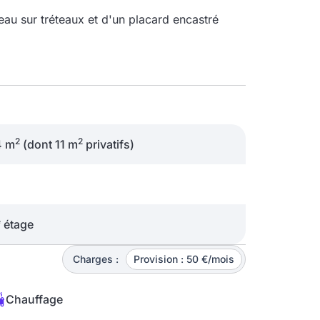
eau sur tréteaux et d'un placard encastré
2
2
4 m
(dont 11 m
privatifs)
e
étage
Charges :
Provision : 50 €/mois
Chauffage