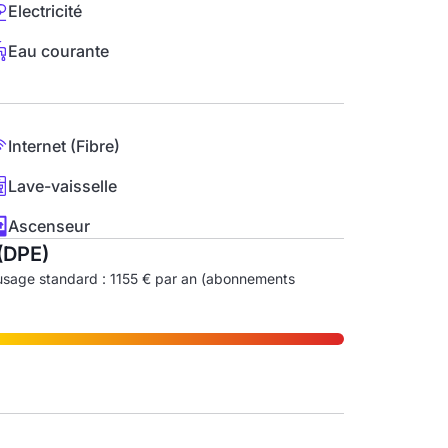
Electricité
Eau courante
Internet (Fibre)
Lave-vaisselle
Ascenseur
(DPE)
usage standard : 1155 € par an (abonnements
ndice d'émission de gaz à effet de serre (EGES)