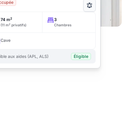
ccupée
2
74 m
3
2
(11 m
privatifs)
Chambres
Cave
gible aux aides (APL, ALS)
Éligible