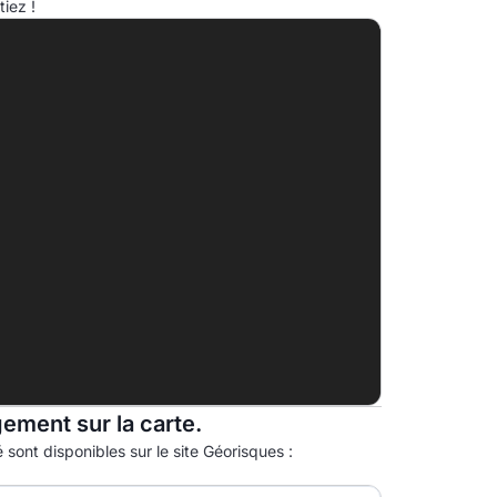
iez !
A
B
C
D
30.0kg eqCO2/m².an
E
F
G
gement sur la carte.
 sont disponibles sur le site Géorisques :