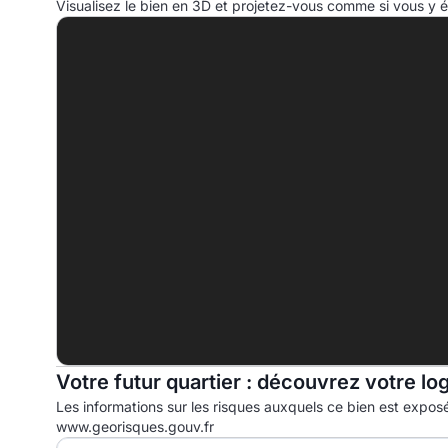
Visualisez le bien en 3D et projetez-vous comme si vous y ét
A
B
C
D
156.5 kWhep/m².an
E
F
G
Votre futur quartier : découvrez votre lo
Les informations sur les risques auxquels ce bien est exposé
www.georisques.gouv.fr