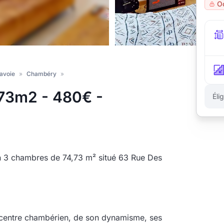
O
avoie
»
Chambéry
»
.73m2 - 480€ -
Éli
n 3 chambres de 74,73 m² situé 63 Rue Des
ercentre chambérien, de son dynamisme, ses